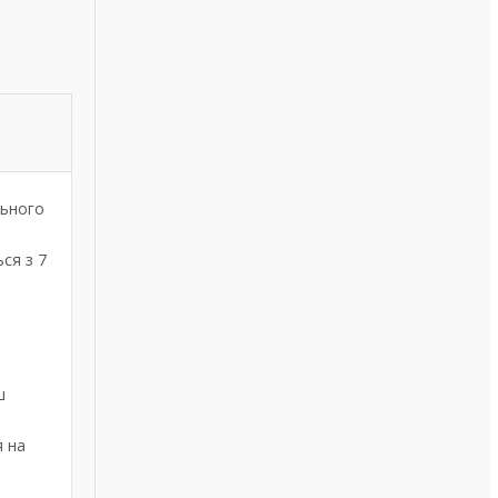
льного
ься з 7
ш
я на