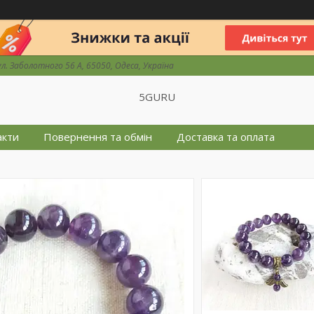
ул. Заболотного 56 А, 65050, Одеса, Україна
5GURU
акти
Повернення та обмін
Доставка та оплата