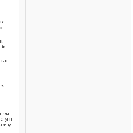
ого
го
і.
ів.
ільш
яє
татом
ступні
газину