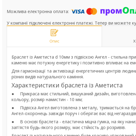
У компанії підключені електронні платежі. Тепер ви можете к
Опис
Х
Браслет із Аметиста d 10мм з підвіскою Ангел - стильна пр
каменю має потужну енергетику і позитивно впливає на емо
Для гармонізації та активізації енергетичних центрів люди
різних видів натурального каміння.
Характеристики браслета із Аметиста
● Прикраса має стильний, вишуканий дизайн, виготовлен
кольору, розмір намистин - 10 мм;
● Підвіска Ангел виготовлена з металу, тримається на бр
Ангел-охоронець завжди поруч і оберігає вас від негараздів
● В основі браслета - еластична міцна гумка, на яку нани
зап'ястя будь-якого розміру, має стійкість до розривів.
Браслет із натурального каменю буде красиво упакований 