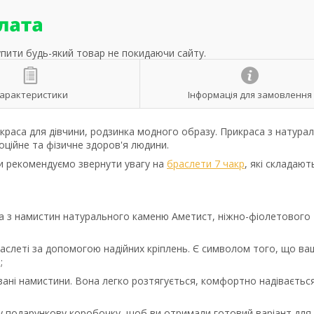
упити будь-який товар не покидаючи сайту.
арактеристики
Інформація для замовлення
икраса для дівчини, родзинка модного образу. Прикраса з натура
ційне та фізичне здоров'я людини.
ни рекомендуємо звернути увагу на
браслети 7 чакр
, які складают
а з намистин натурального каменю Аметист, ніжно-фіолетового
аслеті за допомогою надійних кріплень. Є символом того, що ва
;
зані намистини. Вона легко розтягується, комфортно надіваєтьс
у подарункову коробочку, щоб ви отримали готовий варіант для