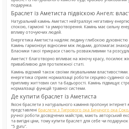
подарунка.
Браслет із Аметиста підвіскою Ангел: вл
Натуральний камінь Аметист нейтралізує негативну енергі
спокою, гармонії та умиротворення. Камінь має сильну енер
впливу оточуючих людей.
Енергетика Аметиста наділяє людину глибокою духовністю та
Камінь гармонізує відносини між людьми, допомагає знаход
Власники такої прикраси стають розважливими та розсудл
Аметист благотворно впливає на жіночу красу, посилює жін
привабливою для протилежної статі.
Камінь відомий також своїми лікувальними властивостями.
енергетика сприяє нормалізації роботи серцево-судинної сис
припливу життєвих сил та бадьорості. Камінь підвищує стр
нормалізації функцій травної системи.
Де купити браслет із Аметиста
Якісні браслети з натурального каміння пропонує інтернет-м
представлені
браслети з Тигрового ока Бичачого ока Соко
ручної роботи досвідчених майстрів, мають авторський ек
та вигідні ціни, тому купити браслет для себе чи подарун
"5 guru".