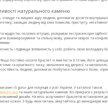
астивості натурального каменю
ю, очищує та зміцнює ауру людини, допомагає досягти внутрішнь
гетику, захищає людину від злих помислів, пристріту, негативно
 мудрістю, посилює інтуїцію, розкриває екстрасенсорні здібност
ити взаєморозуміння та спільну мову, уникати сварок та конфлікт
ивими.
очність і підвищує впевненість у собі, робить свою володарку б
 Якщо постійно носити браслет із Аметиста d 10 мм, його цілюща
теми та кров'яного тиску, звільнення від депресії та меланхолії,
есостійкість людини, допомагає позбутися головного болю, спри
агазин «5 guru» для покупців з усієї України. У каталозі також
линого ока
та інших натуральних каменів. Всі прикраси є резуль
склюзивний дизайн. На весь асортимент браслетів встановлені до
ок може кожен. З будь-яких питань звертайтесь до менеджерів ма