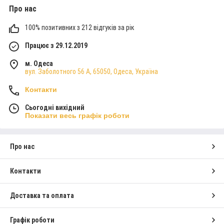
ОПТИМАЛЬНІ ЦІНИ
Про нас
За рахунок роботи у власній майстерні, авторського
підходу та ручній роботі, ціни на
браслети жіночі
та
100% позитивних з 212 відгуків за рік
інші прикраси цілком доступні, оптимально
відповідають якості. Ми продаємо прикраси без
Працює з 29.12.2019
посередницьких переплат та комісій
м. Одеса
вул. Заболотного 56 А, 65050, Одеса, Україна
Контакти
Сьогодні вихідний
Показати весь графік роботи
ДОПОМОГА У ВИБОРІ
Про нас
При виникненні будь-яких питань, ви можете
зв'язатися з нами та отримати грамотну
Контакти
консультацію фахівця з приводу справжності
каменів, їх властивостей і т.д. Будемо раді
Доставка та оплата
проконсультувати та допомогти вибрати
оптимальний варіант прикрас
Графік роботи