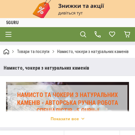
5GURU
Товари та послуги
Намисто, чокери з натуральних каменів
Намисто, чокери з натуральних каменів
НАМИСТО ТА ЧОКЕРИ З НАТУРАЛЬНИХ
КАМЕНІВ - АВТОРСЬКА РУЧНА РОБОТА
СПЕЦІАЛІСТІВ «5 GURU»!
Пропонуємо стильні аксесуари, прикраси, які
Показати все
мають особливу енергетику і можуть стати
вашим персональним оберегом.