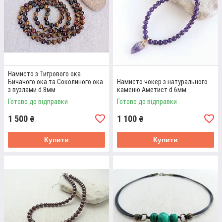
Намисто з Тигрового ока
Бичачого ока та Соколиного ока
Намисто чокер з натурального
з вузлами d 8мм
каменю Аметист d 6мм
Готово до відправки
Готово до відправки
1 500
1 100
₴
₴
Купити
Купити
БУСИ З АМЕТИСТА
Діаметр намистин Аметиста 6 мм, довжина прикраси 36
см, ланцюжок подовжувач. Модель унісекс.
Детальніше