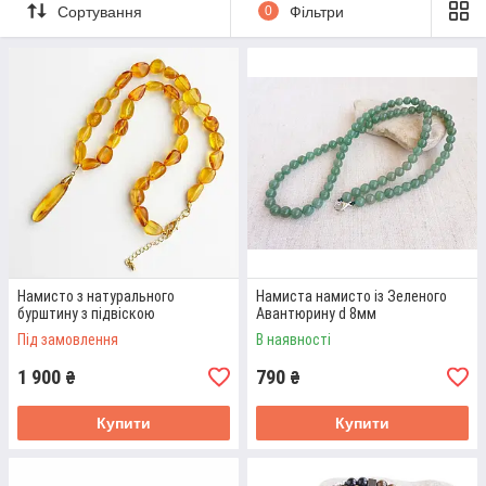
Сортування
0
Фільтри
Приймаємо індивідуальні замовлення з урахуванням ваших
побажань.
Перейти до вибору
ЯКЕ НАМИСТО З НАТУРАЛЬНОГО КАМЕНЮ
КУПИТИ: ТОП ПРОДАЖІВ
Намисто з натурального
Намиста намисто із Зеленого
бурштину з підвіскою
Авантюрину d 8мм
Під замовлення
В наявності
1 900
790
₴
₴
Купити
Купити