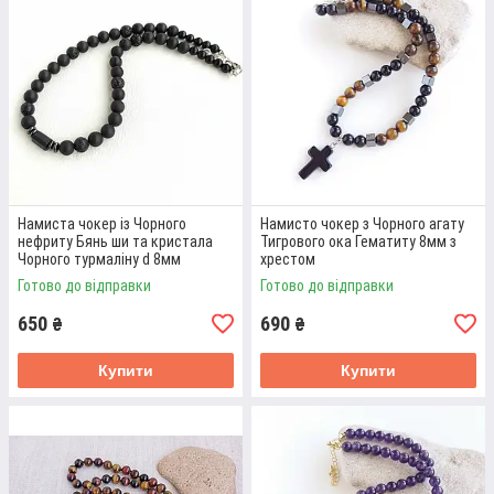
ЧОКЕР ІЗ ЧОРНОГО ТУРМАЛІНА
УНІСЕКС
Намиста чокер із Чорного
Намисто чокер з Чорного агату
нефриту Бянь ши та кристала
Тигрового ока Гематиту 8мм з
Натуральний камінь чорного турмаліну, діаметр намистин 6
Чорного турмаліну d 8мм
хрестом
мм, необроблений кристал. Довжина 36 см, ланцюжок
Готово до відправки
Готово до відправки
подовжувач.
650
690
₴
₴
Детальніше
Купити
Купити