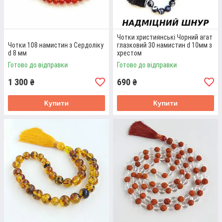
запитом покупця можемо змінити тип і кількість
каменів у чотках, додати або прибрати підвіску,
використовувати шнур з вузликами між бусинами
або без них
Чотки християнські Чорний агат
Чотки 108 намистин з Сердоліку
глазковий 30 намистин d 10мм з
d 8 мм
хрестом
Готово до відправки
Готово до відправки
1 300
690
₴
₴
Купити
Купити
ДЕТАЛЬНІ КОНСУЛЬТАЦІЇ
Маємо багаторічний досвід роботи та глибокі
знання про властивості натурального каміння.
Порекомендуємо, які купити чотки на руку, для
молитви, медитації, щоб створити баланс тіла, духу
та розуму, внести бажані зміни до свого життя,
посилити певні риси характеру