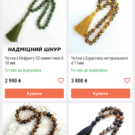
ЧОТКИ 33 НАМИСТИНИ D - 10 ММ
Натуральне каміння у чотках - чорний Агат, чорний Онікс,
Чотки з Нефриту 33 намистини d
Чотки з Бурштину натурального
камінь Лава. Красива шовковиста китиця. Високоміцний
10 мм
d 11мм
шнур Dyneema.
Готово до відправки
Готово до відправки
2 990
3 800
Детальніше
₴
₴
Купити
Купити
ЧОТКИ 33 НАМИСТИНИ ЧОРНИЙ АГАТ
Діаметр намистин 12 мм. Шовковиста чорна китиця. Виріб