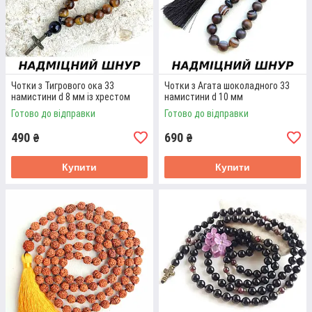
без вузлів, перебірний. Надміцний шнур із поліетиленового
волокна.
Детальніше
Чотки з Тигрового ока 33
Чотки з Агата шоколадного 33
намистини d 8 мм із хрестом
намистини d 10 мм
Готово до відправки
Готово до відправки
490
690
₴
₴
Купити
Купити