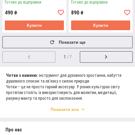
Готово до відправки
Готово до відправки
Ми опрацьовуємо заявку та зв'язуємося з вами
490
890
для обговорення ваших побажань, узгодження
₴
₴
всіх деталей.
Купити
Купити
Показати ще
ЕТАП ОПЛАТИ
1
/ 7
За чотки ціна може бути оплачена зручним
способом - Пром оплатою, безготівковим
Чотки з каменю:
інструмент для духовного зростання, набуття
розрахунком, післяплатою, готівкою. Передплата
душевного спокою та зв'язку з силою природи
обов'язкова тільки на індивідуальні замовлення.
Чотки – це не просто гарний аксесуар. У різних культурах світу
протягом століть їх використовують для молитви, медитації,
рахунку мантр та просто для заспокоєння.
Але чи знаєте ви, що чотки з каменю - це не просто звичайні чотки?
Показати все
Камінь – це природний матеріал, який має свою особливу
енергетику. У кожному камені є сила природи, яка може бути
ЕТАП ДОСТАВКИ
використана для вашого блага.
Доставку замовлень здійснюємо по Україні та
Про нас
Камені мають метафізичні властивості, які можуть бути вам
всьому світу. Способи доставки - Нова пошта,