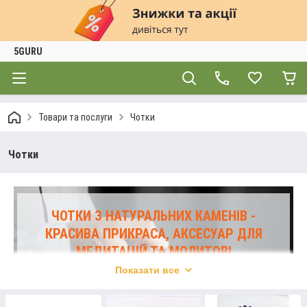
5GURU
Товари та послуги
Чотки
Чотки
ЧОТКИ З НАТУРАЛЬНИХ КАМЕНІВ -
КРАСИВА ПРИКРАСА, АКСЕСУАР ДЛЯ
МЕДИТАЦІЙ ТА МОЛИТОВ!
Пропонуємо великий вибір чоток від «5 guru» –
Показати все
ексклюзивні вироби, авторська ручна робота.
Допоможемо підібрати чотки чи
намисто
, враховуючи