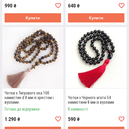
990
640
₴
₴
Купити
Купити
ЧОТКИ РОЖЕВИЙ КВАРЦ 108
Чотки з Тигрового ока 100
НАМИСТИН
намистин d 8 мм із хрестом і
Чотки з Чорного агата 54
вузлами
намистини 8 мм із вузлами
Чотки з намистин діаметром 8 мм, коло - 85 см, символ ОМ.
Готово до відправки
В наявності
Шовковиста рожева китиця, високоміцний шнур із
вузликами.
1 290
590
₴
₴