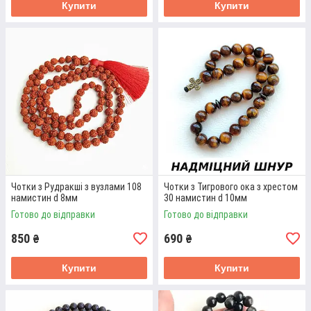
Купити
Купити
Детальніше
БУДДІЙСЬКІ ЧОТКИ 108 НАМИСТИН
Намистини з вулканічної лави, діаметром 8 мм, символ ОМ.
Високоміцний шнур без вузликів.
Детальніше
Чотки з Рудракші з вузлами 108
Чотки з Тигрового ока з хрестом
намистин d 8мм
30 намистин d 10мм
Готово до відправки
Готово до відправки
850
690
₴
₴
Всі наші товари
Купити
Купити