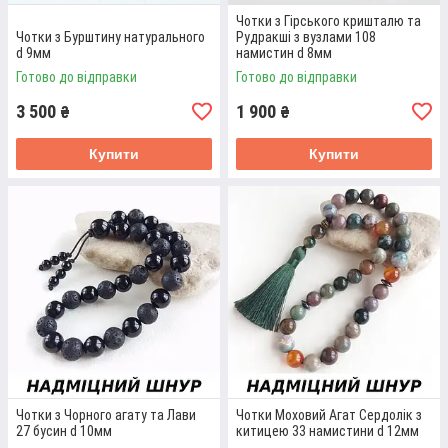
Дізнатися про нас більше
Чотки з Гірського кришталю та
Чотки з Бурштину натурального
Рудракші з вузлами 108
d 9мм
намистин d 8мм
ЕТАПИ ЗАМОВЛЕННЯ В ІНТЕРНЕТ-
Готово до відправки
Готово до відправки
МАГАЗИНІ «5 GURU»
3 500
1 900
₴
₴
Купити
Купити
ЕТАП ОФОРМЛЕННЯ
Виберіть зручний для вас спосіб оформлення
покупки - по телефону, Viber, Telegram, через
кошик на сайті.
Чотки з Чорного агату та Лави
Чотки Моховий Агат Сердолік з
27 бусин d 10мм
китицею 33 намистини d 12мм
ЕТАП УЗГОДЖЕННЯ