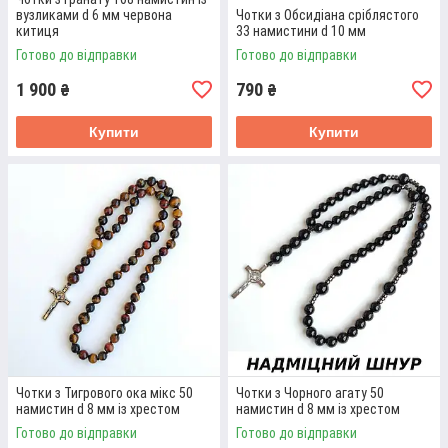
вузликами d 6 мм червона
Чотки з Обсидіана сріблястого
китиця
33 намистини d 10 мм
Готово до відправки
Готово до відправки
1 900
790
₴
₴
Купити
Купити
ЧОТКИ 108 НАМИСТИН З
НАТУРАЛЬНОГО КАМІННЯ
Чотки з каміння чорний Агат, чорний Онікс, Лава. Красива
шовковиста китиця. Надміцний шнур, вузлики між
намистинами.
Детальніше
Чотки з Тигрового ока мікс 50
Чотки з Чорного агату 50
намистин d 8 мм із хрестом
намистин d 8 мм із хрестом
Готово до відправки
Готово до відправки