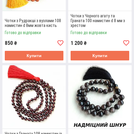
Чотки з Чорного агату та
ЧОТКИ 108 НАМИСТИН ЧОРНИЙ
Чотки з Рудракші з вузлами 108
Граната 100 намистин d 8 мм з
намистин d 8мм жовта кисть
хрестом
ТУРМАЛІН
Готово до відправки
Готово до відправки
Чорні намистини діаметром 8 мм, чорний пензлик, довжина
850
1 200
₴
₴
чоток - 95 см. Надміцний шнур.
Купити
Купити
Детальніше
Чотки з Гранату 108 намистин із