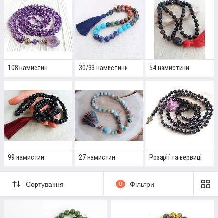
енергетичний вплив каміння!
Перейти до вибору
108 намистин
30/33 намистини
54 намистини
ЧОТКИ ВІД «5 GURU»: НАЙБІЛЬШ
ЗАТРЕБУВАНІ МОДЕЛІ
99 намистин
27 намистин
Розарії та вервиці
Сортування
0
Фільтри