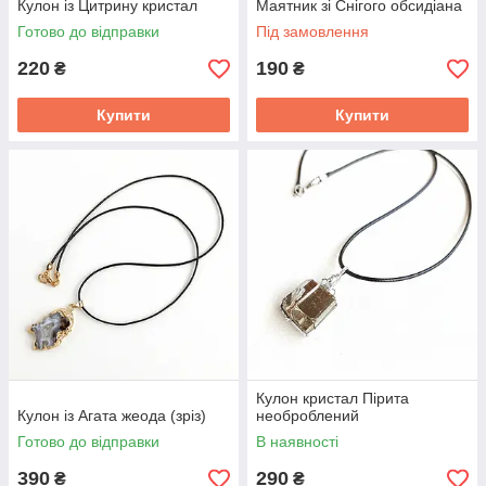
Кулон із Цитрину кристал
Маятник зі Снігого обсидіана
Готово до відправки
Під замовлення
220
190
₴
₴
Купити
Купити
Кулон кристал Пірита
Кулон із Агата жеода (зріз)
необроблений
Готово до відправки
В наявності
390
290
₴
₴