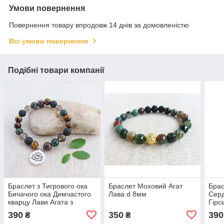
Умови повернення
Повернення товару впродовж 14 днів за домовленістю
Всі умови повернення
Подібні товари компанії
Браслет з Тигрового ока
Браслет Моховий Агат
Бра
Бичачого ока Димчастого
Лава d 8мм
Серд
кварцу Лави Агата з
Гірс
підвіскою Лотос d 8мм
Тигр
390
350
390
₴
₴