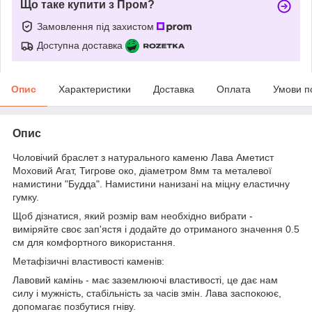
Що таке купити з Пром?
Замовлення під захистом
Доступна доставка
Опис
Характеристики
Доставка
Оплата
Умови п
Опис
Чоловічий браслет з натурального каменю Лава Аметист
Моховий Агат, Тигрове око, діаметром 8мм та металевої
намистини "Будда". Намистини нанизані на міцну еластичну
гумку.
Щоб дізнатися, який розмір вам необхідно вибрати -
виміряйте своє зап'ястя і додайте до отриманого значення 0.5
см для комфортного використання.
Метафізичні властивості каменів:
Лавовий камінь - має заземлюючі властивості, це дає нам
силу і мужність, стабільність за часів змін. Лава заспокоює,
допомагає позбутися гніву.