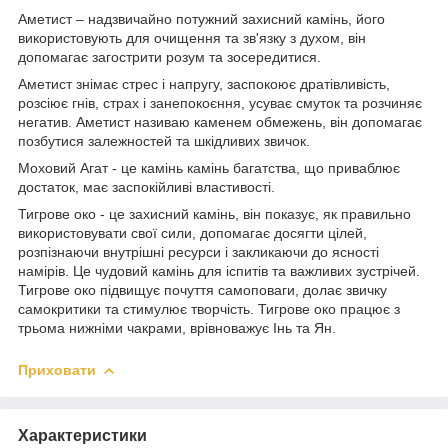
Аметист – надзвичайно потужний захисний камінь, його
використовують для очищення та зв'язку з духом, він
допомагає загострити розум та зосередитися.
Аметист знімає стрес і напругу, заспокоює дратівливість,
розсіює гнів, страх і занепокоєння, усуває смуток та розчиняє
негатив. Аметист називаю каменем обмежень, він допомагає
позбутися залежностей та шкідливих звичок.
Моховий Агат - це камінь камінь багатства, що приваблює
достаток, має заспокійливі властивості.
Тигрове око - це захисний камінь, він показує, як правильно
використовувати свої сили, допомагає досягти цілей,
розпізнаючи внутрішні ресурси і закликаючи до ясності
намірів. Це чудовий камінь для іспитів та важливих зустрічей.
Тигрове око підвищує почуття самоповаги, долає звичку
самокритики та стимулює творчість. Тигрове око працює з
трьома нижніми чакрами, врівноважує Інь та Ян.
Приховати
Характеристики