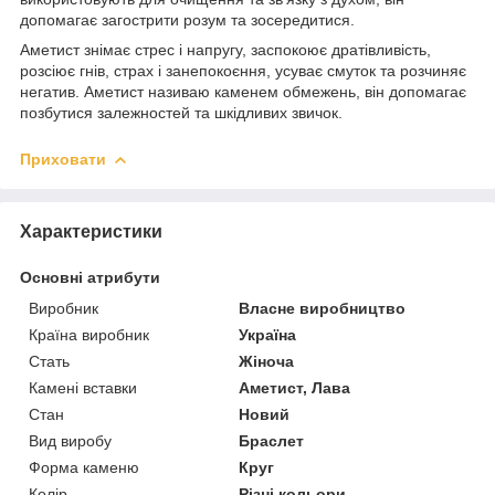
допомагає загострити розум та зосередитися.
Аметист знімає стрес і напругу, заспокоює дратівливість,
розсіює гнів, страх і занепокоєння, усуває смуток та розчиняє
негатив. Аметист називаю каменем обмежень, він допомагає
позбутися залежностей та шкідливих звичок.
Приховати
Характеристики
Основні атрибути
Виробник
Власне виробництво
Країна виробник
Україна
Стать
Жіноча
Камені вставки
Аметист, Лава
Стан
Новий
Вид виробу
Браслет
Форма каменю
Круг
Колір
Різні кольори