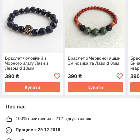
Браслет чоловічий з
Браслет з Червоної яшми
Брас
Чорного агату Лави з
Змійовика та Лави d 8мм
Бича
Левом d 10мм
квар
підв
390
390
390
₴
₴
Купити
Купити
Про нас
100% позитивних з 212 відгуків за рік
Працює з 29.12.2019