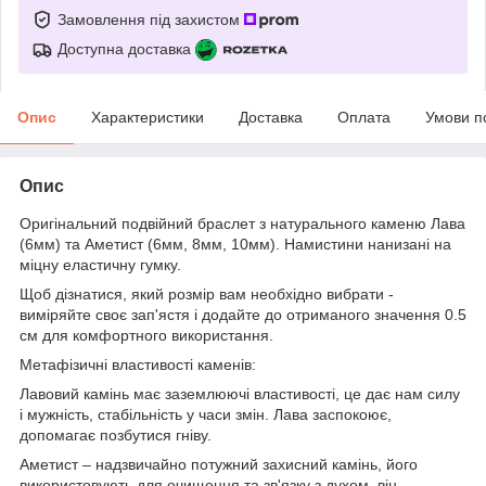
Замовлення під захистом
Доступна доставка
Опис
Характеристики
Доставка
Оплата
Умови п
Опис
Оригінальний подвійний браслет з натурального каменю Лава
(6мм) та Аметист (6мм, 8мм, 10мм). Намистини нанизані на
міцну еластичну гумку.
Щоб дізнатися, який розмір вам необхідно вибрати -
виміряйте своє зап'ястя і додайте до отриманого значення 0.5
см для комфортного використання.
Метафізичні властивості каменів:
Лавовий камінь має заземлюючі властивості, це дає нам силу
і мужність, стабільність у часи змін. Лава заспокоює,
допомагає позбутися гніву.
Аметист – надзвичайно потужний захисний камінь, його
використовують для очищення та зв'язку з духом, він