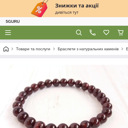
5GURU
Товари та послуги
Браслети з натуральних каменів
Б