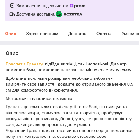
Замовлення під захистом
Доступна доставка
Опис
Характеристики
Доставка
Оплата
Умови п
Опис
Браслет з Гранату
, підійде як жінці, так і чоловікові. Діаметр
намистин 6мм, намистини нанизані на міцну еластичну гумку.
Щоб дізнатися, який розмір вам необхідно вибрати -
виміряйте своє зап'ястя і додайте до отриманого значення 0.5
см для комфортного використання.
Метафізичні властивості каменю:
Гранат - це камінь життєвої енергії та любові, він очищує та
відновлює чакри, стимулює заняття творчістю, пробуджує
сексуальність, розвиває здібності, уяву, зміцнює впевненість у
собі, захищає від депресії та дає мужність.
Червоний Гранат налаштований на енергію серця, пожвавлює
почуття і контролює гнів, особливо стосовно себе.