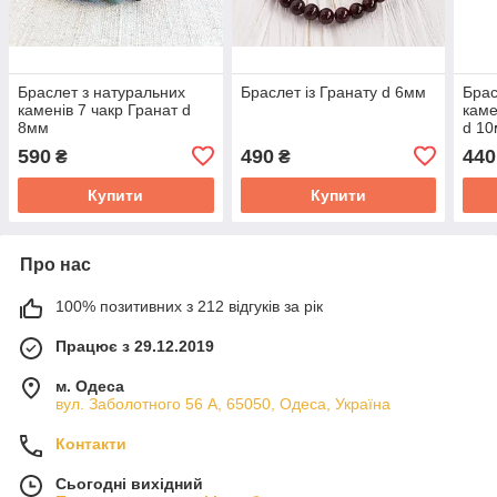
Браслет з натуральних
Браслет із Гранату d 6мм
Брас
каменів 7 чакр Гранат d
каме
8мм
d 10
590
490
440
₴
₴
Купити
Купити
Про нас
100% позитивних з 212 відгуків за рік
Працює з 29.12.2019
м. Одеса
вул. Заболотного 56 А, 65050, Одеса, Україна
Контакти
Сьогодні вихідний