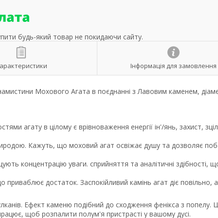
упити будь-який товар не покидаючи сайту.
арактеристики
Інформація для замовлення
і намистини Мохового Агата в поєднанні з Лавовим каменем, діам
ми агату в цілому є врівноваження енергії ін'/янь, захист, зці
 природою. Кажуть, що моховий агат освіжає душу та дозволяє по
ють концентрацію уваги. сприйняття та аналітичні здібності, щ
о приваблює достаток. Заспокійливий камінь агат діє повільно, 
лканів. Ефект каменю подібний до сходження фенікса з попелу. 
 працює, щоб розпалити полум'я пристрасті у вашому дусі.