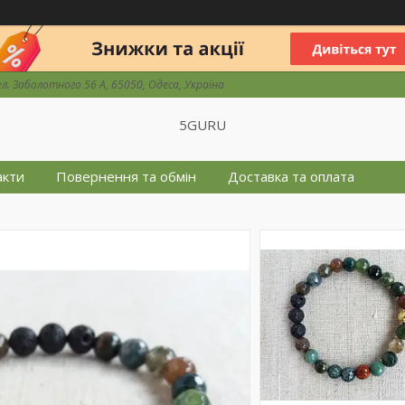
ул. Заболотного 56 А, 65050, Одеса, Україна
5GURU
акти
Повернення та обмін
Доставка та оплата