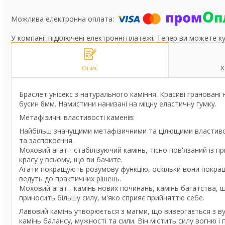
У компанії підключені електронні платежі. Тепер ви можете к
Опис
Х
Браслет унісекс з натурального каміння. Красиві гранован
бусин 8мм. Намистини нанизані на міцну еластичну гумку.
Метафізичні властивості каменів:
Найбільш значущими метафізичними та цілющими властивостя
та заспокоєння.
Моховий агат - стабілізуючий камінь, тісно пов'язаний із
красу у всьому, що ви бачите.
Агати покращують розумову функцію, оскільки вони покращу
ведуть до практичних рішень.
Моховий агат - камінь нових починань, камінь багатства, щ
приносить більшу силу, м'яко сприяє прийняттю себе.
Лавовий камінь утворюється з магми, що вивергається з ву
камінь балансу, мужності та сили. Він містить силу вогню і