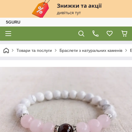
5GURU
Товари та послуги
Браслети з натуральних каменів
Б