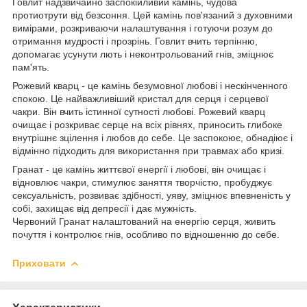
Говлит надзвичайно заспокійливий камінь, чудова
протиотрути від безсоння. Цей камінь пов'язаний з духовними
вимірами, розкриваючи налаштування і готуючи розум до
отримання мудрості і прозрінь. Говлит вчить терпінню,
допомагає усунути лють і неконтрольований гнів, зміцнює
пам'ять.
Рожевий кварц - це камінь безумовної любові і нескінченного
спокою. Це найважливіший кристал для серця і серцевої
чакри. Він вчить істинної сутності любові. Рожевий кварц
очищає і розкриває серце на всіх рівнях, приносить глибоке
внутрішнє зцілення і любов до себе. Це заспокоює, обнадіює і
відмінно підходить для використання при травмах або кризі.
Гранат - це камінь життєвої енергії і любові, він очищає і
відновлює чакри, стимулює заняття творчістю, пробуджує
сексуальність, розвиває здібності, уяву, зміцнює впевненість у
собі, захищає від депресії і дає мужність.
Червоний Гранат налаштований на енергію серця, живить
почуття і контролює гнів, особливо по відношенню до себе.
Приховати