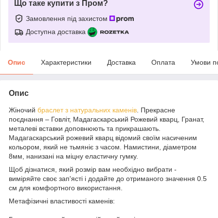
Що таке купити з Пром?
Замовлення під захистом
Доступна доставка
Опис
Характеристики
Доставка
Оплата
Умови п
Опис
Жіночий
браслет з натуральних каменів
. Прекрасне
поєднання – Говліт, Мадагаскарський Рожевий кварц, Гранат,
металеві вставки доповнюють та прикрашають.
Мадагаскарський рожевий кварц відомий своїм насиченим
кольором, який не тьмяніє з часом. Намистини, діаметром
8мм, нанизані на міцну еластичну гумку.
Щоб дізнатися, який розмір вам необхідно вибрати -
виміряйте своє зап'ясті і додайте до отриманого значення 0.5
см для комфортного використання.
Метафізичні властивості каменів: