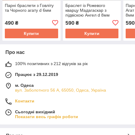
Парні браслети з Говліту
Браслет із Рожевого
Парн
та Чорного агату d 6мм
кварцу Мадагаскар з
Агат
підвіскою Ангел d 8мм
8мм
490
590
590
₴
₴
Купити
Купити
Про нас
100% позитивних з 212 відгуків за рік
Працює з 29.12.2019
м. Одеса
вул. Заболотного 56 А, 65050, Одеса, Україна
Контакти
Сьогодні вихідний
Показати весь графік роботи