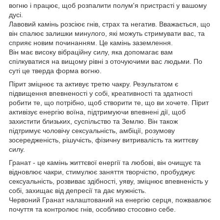
вогню і працює, щоб розпалити полум'я пристрасті у вашому
дусі.
Лавовий камінь розсіює гнів, страх та негатив. Вважається, що
він спалює залишки минулого, які можуть стримувати вас, та
сприяє новим починанням. Це камінь заземлення.
Він має високу вібраційну силу, яка допомагає вам
спілкуватися на вищому рівні з оточуючими вас людьми. По
суті це тверда форма вогню.
Пірит зміцнює та активує третю чакру. Результатом є
підвищення впевненості у собі, креативності та здатності
робити те, що потрібно, щоб створити те, що ви хочете. Пірит
активізує енергію воїна, підтримуючи впевнені дії, щоб
захистити близьких, суспільство та Землю. Він також
підтримує чоловічу сексуальність, амбіції, розумову
зосередженість, рішучість, фізичну витривалість та життєву
силу.
Гранат - це камінь життєвої енергії та любові, він очищує та
відновлює чакри, стимулює заняття творчістю, пробуджує
сексуальність, розвиває здібності, уяву, зміцнює впевненість у
собі, захищає від депресії та дає мужність.
Червоний Гранат налаштований на енергію серця, пожвавлює
почуття та контролює гнів, особливо стосовно себе.