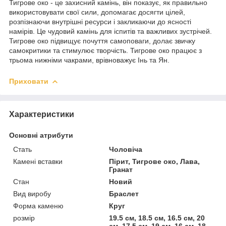
Тигрове око - це захисний камінь, він показує, як правильно
використовувати свої сили, допомагає досягти цілей,
розпізнаючи внутрішні ресурси і закликаючи до ясності
намірів. Це чудовий камінь для іспитів та важливих зустрічей.
Тигрове око підвищує почуття самоповаги, долає звичку
самокритики та стимулює творчість. Тигрове око працює з
трьома нижніми чакрами, врівноважує Інь та Ян.
Приховати
Характеристики
Основні атрибути
Стать
Чоловіча
Камені вставки
Пірит, Тигрове око, Лава,
Гранат
Стан
Новий
Вид виробу
Браслет
Форма каменю
Круг
розмір
19.5 см, 18.5 см, 16.5 см, 20
см, 17.5 см, 19 см, 16 см, 18