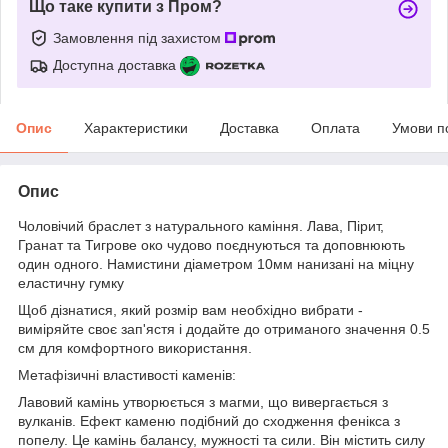
Що таке купити з Пром?
Замовлення під захистом
Доступна доставка
Опис
Характеристики
Доставка
Оплата
Умови п
Опис
Чоловічий браслет з натурального каміння. Лава, Пірит,
Гранат та Тигрове око чудово поєднуються та доповнюють
один одного. Намистини діаметром 10мм нанизані на міцну
еластичну гумку
Щоб дізнатися, який розмір вам необхідно вибрати -
виміряйте своє зап'ястя і додайте до отриманого значення 0.5
см для комфортного використання.
Метафізичні властивості каменів:
Лавовий камінь утворюється з магми, що вивергається з
вулканів. Ефект каменю подібний до сходження фенікса з
попелу. Це камінь балансу, мужності та сили. Він містить силу