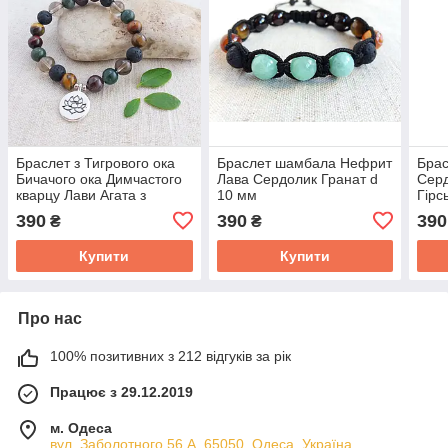
Браслет з Тигрового ока
Браслет шамбала Нефрит
Бра
Бичачого ока Димчастого
Лава Сердолик Гранат d
Серд
кварцу Лави Агата з
10 мм
Гірс
підвіскою Лотос d 8мм
Тигр
390
390
390
₴
₴
Купити
Купити
Про нас
100% позитивних з 212 відгуків за рік
Працює з 29.12.2019
м. Одеса
вул. Заболотного 56 А, 65050, Одеса, Україна