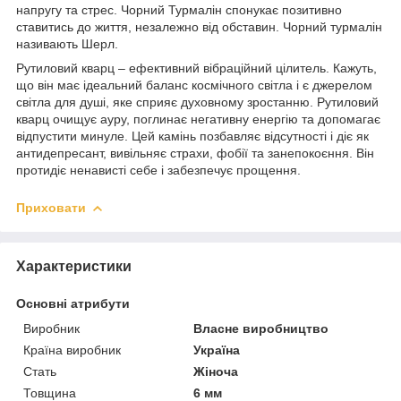
напругу та стрес. Чорний Турмалін спонукає позитивно
ставитись до життя, незалежно від обставин. Чорний турмалін
називають Шерл.
Рутиловий кварц – ефективний вібраційний цілитель. Кажуть,
що він має ідеальний баланс космічного світла і є джерелом
світла для душі, яке сприяє духовному зростанню. Рутиловий
кварц очищує ауру, поглинає негативну енергію та допомагає
відпустити минуле. Цей камінь позбавляє відсутності і діє як
антидепресант, вивільняє страхи, фобії та занепокоєння. Він
протидіє ненависті себе і забезпечує прощення.
Приховати
Характеристики
Основні атрибути
Виробник
Власне виробництво
Країна виробник
Україна
Стать
Жіноча
Товщина
6 мм