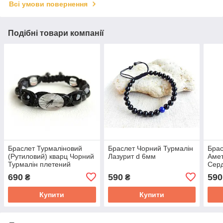
Всі умови повернення
Подібні товари компанії
Браслет Турмаліновий
Браслет Чорний Турмалін
Брас
(Рутиловий) кварц Чорний
Лазурит d 6мм
Амет
Турмалін плетений
Сер
690
590
590
₴
₴
Купити
Купити