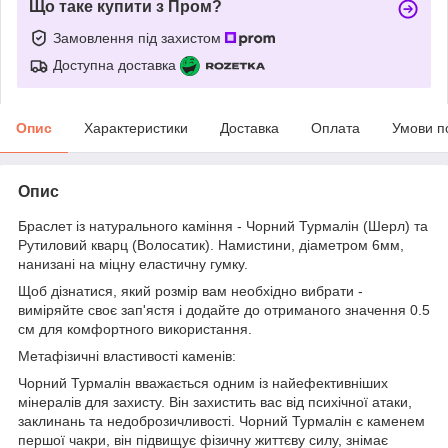
Що таке купити з Пром?
Замовлення під захистом
Доступна доставка
Опис
Характеристики
Доставка
Оплата
Умови п
Опис
Браслет із натурального каміння - Чорний Турмалін (Шерл) та
Рутиловий кварц (Волосатик). Намистини, діаметром 6мм,
нанизані на міцну еластичну гумку.
Щоб дізнатися, який розмір вам необхідно вибрати -
виміряйте своє зап'ястя і додайте до отриманого значення 0.5
см для комфортного використання.
Метафізичні властивості каменів:
Чорний Турмалін вважається одним із найефективніших
мінералів для захисту. Він захистить вас від психічної атаки,
заклинань та недоброзичливості. Чорний Турмалін є каменем
першої чакри, він підвищує фізичну життєву силу, знімає