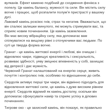
вулканів. Ефект каменю подібний до сходження фенікса з
попелу. Це камінь балансу, мужності та сили. Він містить силу
вогню і працює, щоб розпалити полум'я пристрасті у вашому
дусі.
Лавовий камінь розсіює гнів, страх та негатив. Вважається, що
він спалює залишки минулого, які можуть стримувати вас, та
сприяє новим починанням. Це камінь заземлення.
Він має високу вібраційну силу, яка допомагає вам
спілкуватися на вищому рівні з оточуючими вас людьми. По
суті це тверда форма вогню.
Гранат - це камінь життєвої енергії і любові, він очищає і
відновлює чакри, підвищує креативність і сексуальність,
розвиває здібності, уяву зміцнює впевненість у собі, захищає
від депресії і дає мужність.
Червоний Гранат налаштований на енергію серця, живить
почуття і контролює гнів, особливо по відношенню до себе.
Сердолік активує перші три чакри, він відмінно підходить для
відновлення життєвої сили, це камінь з дуже високим рівнем
енергії. Сердолік відомий як камінь достатку, оскільки він
допомагає сфокусувати намір та сприяє успіху в ділових
починаннях.
Тигрове око - це захисний камінь, він показує, як правильно