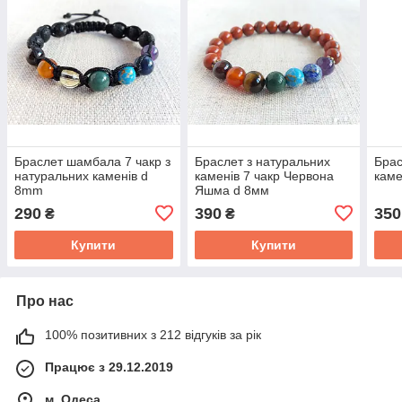
Браслет шамбала 7 чакр з
Браслет з натуральних
Брас
натуральних каменів d
каменів 7 чакр Червона
каме
8mm
Яшма d 8мм
290
390
350
₴
₴
Купити
Купити
Про нас
100% позитивних з 212 відгуків за рік
Працює з 29.12.2019
м. Одеса