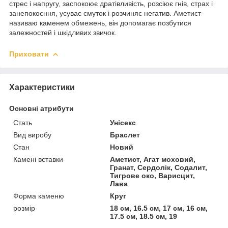
стрес і напругу, заспокоює дратівливість, розсіює гнів, страх і
занепокоєння, усуває смуток і розчиняє негатив. Аметист
називаю каменем обмежень, він допомагає позбутися
залежностей і шкідливих звичок.
Приховати
Характеристики
Основні атрибути
Стать
Унісекс
Вид виробу
Браслет
Стан
Новий
Камені вставки
Аметист, Агат моховий,
Гранат, Сердолік, Содалит,
Тигрове око, Варисцит,
Лава
Форма каменю
Круг
розмір
18 см, 16.5 см, 17 см, 16 см,
17.5 см, 18.5 см, 19