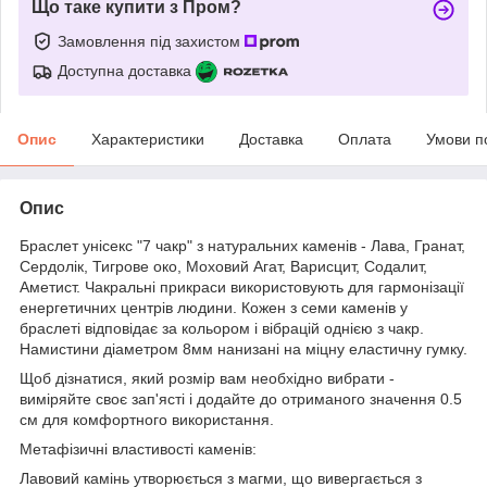
Що таке купити з Пром?
Замовлення під захистом
Доступна доставка
Опис
Характеристики
Доставка
Оплата
Умови п
Опис
Браслет унісекс "7 чакр" з натуральних каменів - Лава, Гранат,
Сердолік, Тигрове око, Моховий Агат, Варисцит, Содалит,
Аметист. Чакральні прикраси використовують для гармонізації
енергетичних центрів людини. Кожен з семи каменів у
браслеті відповідає за кольором і вібрацій однією з чакр.
Намистини діаметром 8мм нанизані на міцну еластичну гумку.
Щоб дізнатися, який розмір вам необхідно вибрати -
виміряйте своє зап'ясті і додайте до отриманого значення 0.5
см для комфортного використання.
Метафізичні властивості каменів:
Лавовий камінь утворюється з магми, що вивергається з