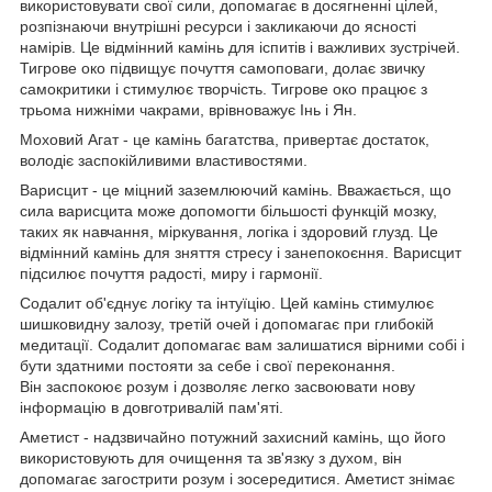
використовувати свої сили, допомагає в досягненні цілей,
розпізнаючи внутрішні ресурси і закликаючи до ясності
намірів. Це відмінний камінь для іспитів і важливих зустрічей.
Тигрове око підвищує почуття самоповаги, долає звичку
самокритики і стимулює творчість. Тигрове око працює з
трьома нижніми чакрами, врівноважує Інь і Ян.
Моховий Агат - це камінь багатства, привертає достаток,
володіє заспокійливими властивостями.
Варисцит - це міцний заземлюючий камінь. Вважається, що
сила варисцита може допомогти більшості функцій мозку,
таких як навчання, міркування, логіка і здоровий глузд. Це
відмінний камінь для зняття стресу і занепокоєння. Варисцит
підсилює почуття радості, миру і гармонії.
Содалит об'єднує логіку та інтуїцію. Цей камінь стимулює
шишковидну залозу, третій очей і допомагає при глибокій
медитації. Содалит допомагає вам залишатися вірними собі і
бути здатними постояти за себе і свої переконання.
Він заспокоює розум і дозволяє легко засвоювати нову
інформацію в довготривалій пам'яті.
Аметист - надзвичайно потужний захисний камінь, що його
використовують для очищення та зв'язку з духом, він
допомагає загострити розум і зосередитися. Аметист знімає