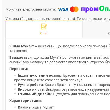
У компанії підключені електронні платежі. Тепер ви можете к
Опис
Х
Яшма Мукаїт
– це камінь, що нагадує про красу природи.
та спокою.
Вважається
, що яшма Мукаїт допомагає зміцнити зв'язок
емоційному балансу та допомагає впоратися зі стресом.Йог
Переваги:
Індивідуальний розмір
: Браслет виготовляється на
просто виміряйте своє зап'ястя впритул.
Ручна робота
: Кожен браслет є унікальним і створен
Висока якість
: Використовується лише натуральний к
Стильний дизайн
: Підходить для повсякденного нос
Характеристики:
Камінь
: Яшма Мукаїт