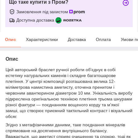
Що таке купити з Пром?
Замовлення під захистом
Доступна доставка
Опис
Характеристики
Доставка
Оплата
Умови п
Опис
Цей авторський браслет ручної роботи об'єднує в собі
естетику натуральних каменів і складне багатошарове
плетіння. У центрі композиції розташована велика 12-
міліметрова намистина аметисту, оточена пренитом і
червоним авантюрином діаметром 10 мм. Унікальність виробу
підкреслена оригінальною технікою плетіння трьома шнурами
різної фактури — поєднанням вощеного корду та м'якої
замші, що створює приємний тактильний контраст і візуальний
обсяг.
Згідно з метафізичними даними, таке поєднання мінералів
спрямоване на досягнення внутрішнього балансу.
Вважається, що аметист сприяє очищенню та спокою, тоді як