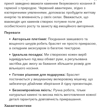
преніт заведено вважати каменем безумовного кохання й
гармонії з природою. Червоний авантюрин, згідно з
езотеричними уявленнями, допомагає пробудити життєву
енергію та впевненість у своїх силах. Вважається, що
взаємодія цих каменів створює потужне поле для
особистісного росту та захисту від емоційного вигоряння.
Переваги
Авторське плетіння:
Поєднання замшевого та
вощеного шнурів робить браслет не просто прикрасою,
а складним аксесуаром із багатою текстурою.
Ідеальна посадка:
Ми створюємо кожен виріб
індивідуально під ваш обхват руки, а регульована
застібка дає змогу за бажання збільшити розмір для
вільнішого носіння.
Готове рішення для подарунка:
Браслет
постачається у вишуканому велюровому мішечку, що
забезпечує дбайливе зберігання й гідну презентацію.
Безкомпромісна якість:
Ручна робота, тільки
натуральні камені та висока якість виготовлення кожної
деталі гарантують довговічність прикрашання.
Характеристики