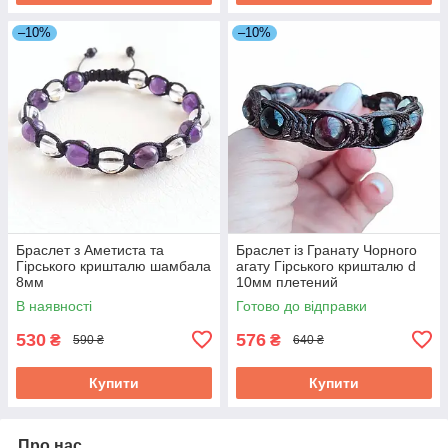
–10%
–10%
Браслет з Аметиста та
Браслет із Гранату Чорного
Гірського кришталю шамбала
агату Гірського кришталю d
8мм
10мм плетений
В наявності
Готово до відправки
530
576
₴
₴
590 ₴
640 ₴
Купити
Купити
Про нас