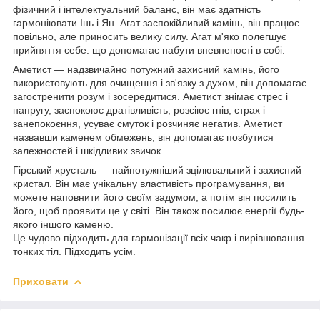
фізичний і інтелектуальний баланс, він має здатність
гармоніювати Інь і Ян. Агат заспокійливий камінь, він працює
повільно, але приносить велику силу. Агат м'яко полегшує
прийняття себе. що допомагає набути впевненості в собі.
Аметист — надзвичайно потужний захисний камінь, його
використовують для очищення і зв'язку з духом, він допомагає
загостренити розум і зосередитися. Аметист знімає стрес і
напругу, заспокоює дратівливість, розсіює гнів, страх і
занепокоєння, усуває смуток і розчиняє негатив. Аметист
назвавши каменем обмежень, він допомагає позбутися
залежностей і шкідливих звичок.
Гірський хрусталь — найпотужніший зцілювальний і захисний
кристал. Він має унікальну властивість програмування, ви
можете наповнити його своїм задумом, а потім він посилить
його, щоб проявити це у світі. Він також посилює енергії будь-
якого іншого каменю.
Це чудово підходить для гармонізації всіх чакр і вирівнювання
тонких тіл. Підходить усім.
Приховати