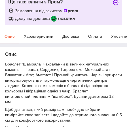
Що таке купити з Пром?
Замовлення під захистом
Доступна доставка
Опис
Характеристики
Доставка
Оплата
Умови п
Опис
Браслет "Шамбала" чакральний із великих натуральних
каменів — Гранат, Сердолик, Тигрове око, Моховий агат,
Блакитний Агат, Аметист і Гірський кришталь. Чарівні прикраси
використовують для гармонізації енергетичних центрів
людини. Кожен із семи каменів в браслеті відповідає за
кольором і вібраціями однієї з чакр. Браслет
виготовлений плетінням "шамбала". Бусини діаметром 12
мм.
Щоб дізнатися, який розмір вам необхідно вибрати —
виміряйте своє зап'ястя і додайте до отриманого значення 0.5
см для комфортного використання.