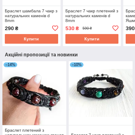
Браслет шамбала 7 чакр з
Браслет 7 чакр плетений з
Брас
натуральних каменів d
натуральних каменів d
каме
8mm
8mm
Яшм
290
530
390
₴
₴
590 ₴
Купити
Купити
Акційні пропозиції та новинки
–14%
–10%
Браслет плетений з
натуральним каменем гранат
Браслет 7 чакр плетений з