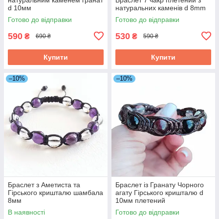
d 10мм
натуральних каменів d 8mm
Готово до відправки
Готово до відправки
590
530
₴
₴
690 ₴
590 ₴
Купити
Купити
–10%
–10%
Браслет з Аметиста та
Браслет із Гранату Чорного
Гірського кришталю шамбала
агату Гірського кришталю d
8мм
10мм плетений
В наявності
Готово до відправки