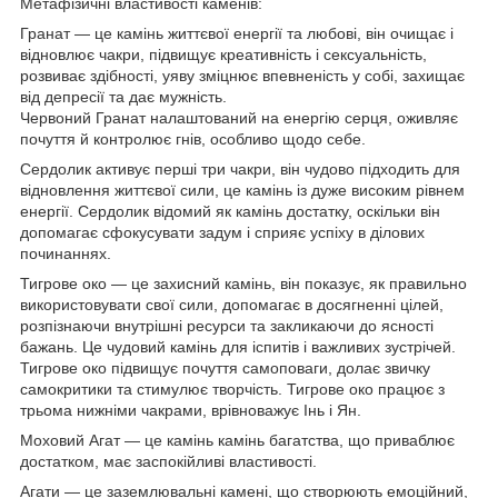
Метафізичні властивості каменів:
Гранат — це камінь життєвої енергії та любові, він очищає і
відновлює чакри, підвищує креативність і сексуальність,
розвиває здібності, уяву зміцнює впевненість у собі, захищає
від депресії та дає мужність.
Червоний Гранат налаштований на енергію серця, оживляє
почуття й контролює гнів, особливо щодо себе.
Сердолик активує перші три чакри, він чудово підходить для
відновлення життєвої сили, це камінь із дуже високим рівнем
енергії. Сердолик відомий як камінь достатку, оскільки він
допомагає сфокусувати задум і сприяє успіху в ділових
починаннях.
Тигрове око — це захисний камінь, він показує, як правильно
використовувати свої сили, допомагає в досягненні цілей,
розпізнаючи внутрішні ресурси та закликаючи до ясності
бажань. Це чудовий камінь для іспитів і важливих зустрічей.
Тигрове око підвищує почуття самоповаги, долає звичку
самокритики та стимулює творчість. Тигрове око працює з
трьома нижніми чакрами, врівноважує Інь і Ян.
Моховий Агат — це камінь камінь багатства, що приваблює
достатком, має заспокійливі властивості.
Агати — це заземлювальні камені, що створюють емоційний,