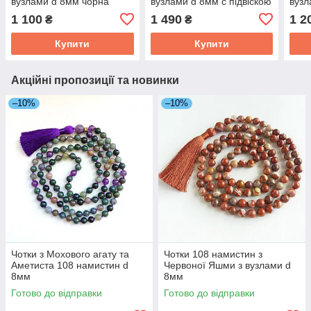
вузлами d 8мм чорна
вузлами d 8мм c підвіскою
вузл
кисть
Тигрове око
кист
1 100
1 490
1 2
₴
₴
Купити
Купити
Акційні пропозиції та новинки
–10%
–10%
Чотки з Мохового агату та
Чотки 108 намистин з
Аметиста 108 намистин d
Червоної Яшми з вузлами d
8мм
8мм
Готово до відправки
Готово до відправки