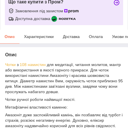
Що таке купити з Пром?
Замовлення під захистом
Доступна доставка
Опис
Характеристики
Доставка
Оплата
Умови п
Опис
Чотки
з
108 намистин
для медитації, читання молитов, мантр
або використання в якості гарного прикраси. Для чоток
використані намистини Амазоніту і красива шовковиста
китиця. Діаметр намистин 8мм, окружність чоток приблизно 95
див. Між намистинами зав'язані вузлики, завдяки чому вони
прослужать набагато довше.
Чотки ручної роботи найвищої якості.
Метафізичні властивості каменю:
Амазоніт дуже заспокійливий камінь, він позбавляє від турбот і
страхів, розсіює негативну енергію. Духовно, еліксир
амазоніту надзвичайно корисний для всіх рівнів свідомості.