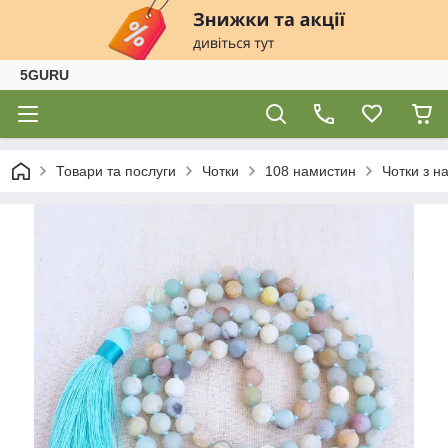
5GURU
Товари та послуги
Чотки
108 намистин
Чотки з н