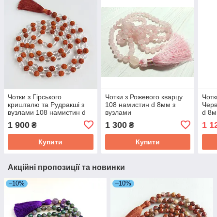
Чотки з Гірського
Чотки з Рожевого кварцу
Чотк
кришталю та Рудракші з
108 намистин d 8мм з
Черв
вузлами 108 намистин d
вузлами
d 8
8мм
1 900
1 300
1 1
₴
₴
Купити
Купити
Акційні пропозиції та новинки
–10%
–10%