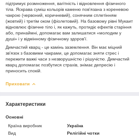
підтримує розмноження, вагітність і відновлення фізичного
тіла. Яскрава суміш кольорів каменю пов'язана з кореневою
чакрою (червоний, коричневий), сонячним сплетінням
(жовтий) і третім оком (фіолетовий). На базовому рівні Мукаит
відновлює фізичне тіло і, як кажуть, протидіє ефектів старіння
або, принаймні, допомагає вам залишатися «молодим у
душі» і у відмінному фізичному здоров'ї.
Димчастий кварц - це камінь заземлення. Він має міцний
зв'язок з базовими чакрами, це допомагає зняти стрес і
пережити важкі часи з незворушністю і рішучістю. Димчастий
кварц допомагає позбутися страхів, знімає депресію і
приносить спокій.
Приховати
Характеристики
Основні
Країна виробник
Україна
Вид
Релігійні чотки