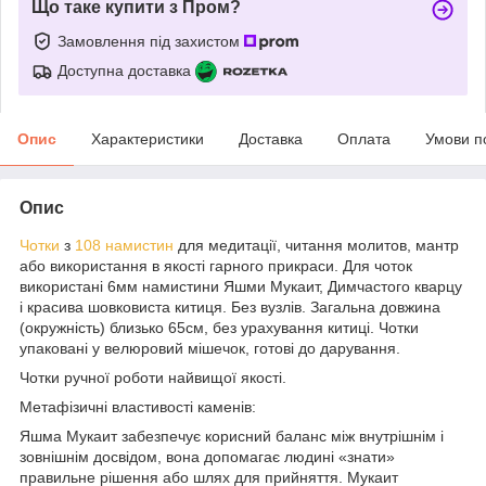
Що таке купити з Пром?
Замовлення під захистом
Доступна доставка
Опис
Характеристики
Доставка
Оплата
Умови п
Опис
Чотки
з
108 намистин
для медитації, читання молитов, мантр
або використання в якості гарного прикраси. Для чоток
використані 6мм намистини Яшми Мукаит, Димчастого кварцу
і красива шовковиста китиця. Без вузлів. Загальна довжина
(окружність) близько 65см, без урахування китиці. Чотки
упаковані у велюровий мішечок, готові до дарування.
Чотки ручної роботи найвищої якості.
Метафізичні властивості каменів:
Яшма Мукаит забезпечує корисний баланс між внутрішнім і
зовнішнім досвідом, вона допомагає людині «знати»
правильне рішення або шлях для прийняття. Мукаит