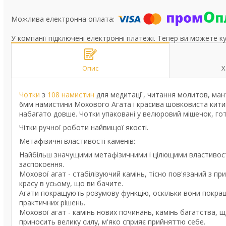
У компанії підключені електронні платежі. Тепер ви можете к
Опис
Х
Чотки
з
108 намистин
для медитації, читання молитов, ман
6мм намистини Мохового Агата і красива шовковиста китиц
набагато довше. Чотки упаковані у велюровий мішечок, гот
Чітки ручної роботи найвищої якості.
Метафізичні властивості каменів:
Найбільш значущими метафізичними і цілющими властивостями
заспокоєння.
Мохової агат - стабілізуючий камінь, тісно пов'язаний з 
красу в усьому, що ви бачите.
Агати покращують розумову функцію, оскільки вони покращу
практичних рішень.
Мохової агат - камінь нових починань, камінь багатства, щ
приносить велику силу, м'яко сприяє прийняттю себе.