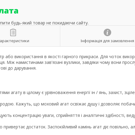
упити будь-який товар не покидаючи сайту.
арактеристики
Інформація для замовлення
тр або використання в якості гарного прикраси. Для чоток викор
я. Між намистинами зав'язані вузлики, завдяки чому вони прос
ові до дарування.
 агату в цілому є урівноваження енергії ін / янь, захист, зціле
природою. Кажуть, що моховий агат освіжає душу і дозволяє побач
ють концентрацію уваги, сприйняття і аналітичні здібності, вед
о привертає достаток. Заспокійливий камінь агат діє повільно, а