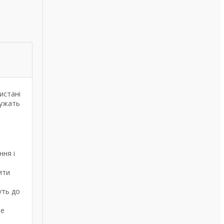
истані
лужать
ння і
ити
уть до
ле