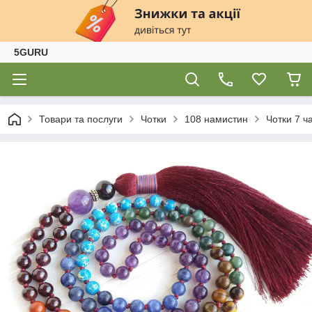
5GURU
Товари та послуги
Чотки
108 намистин
Чотки 7 ч