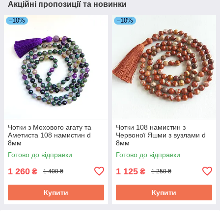
Акційні пропозиції та новинки
–10%
–10%
Чотки з Мохового агату та
Чотки 108 намистин з
Аметиста 108 намистин d
Червоної Яшми з вузлами d
8мм
8мм
Готово до відправки
Готово до відправки
1 260
1 125
₴
₴
1 400 ₴
1 250 ₴
Купити
Купити