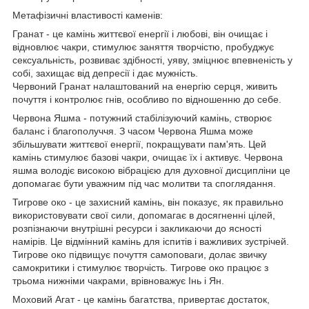
Метафізичні властивості каменів:
Гранат - це камінь життєвої енергії і любові, він очищає і
відновлює чакри, стимулює заняття творчістю, пробуджує
сексуальність, розвиває здібності, уяву, зміцнює впевненість у
собі, захищає від депресії і дає мужність.
Червоний Гранат налаштований на енергію серця, живить
почуття і контролює гнів, особливо по відношенню до себе.
Червона Яшма - потужний стабілізуючий камінь, створює
баланс і благополуччя. З часом Червона Яшма може
збільшувати життєвої енергії, покращувати пам'ять. Цей
камінь стимулює базові чакри, очищає їх і активує. Червона
яшма володіє високою вібрацією для духовної дисципліни це
допомагає бути уважним під час молитви та споглядання.
Тигрове око - це захисний камінь, він показує, як правильно
використовувати свої сили, допомагає в досягненні цілей,
розпізнаючи внутрішні ресурси і закликаючи до ясності
намірів. Це відмінний камінь для іспитів і важливих зустрічей.
Тигрове око підвищує почуття самоповаги, долає звичку
самокритики і стимулює творчість. Тигрове око працює з
трьома нижніми чакрами, врівноважує Інь і Ян.
Моховий Агат - це камінь багатства, привертає достаток,