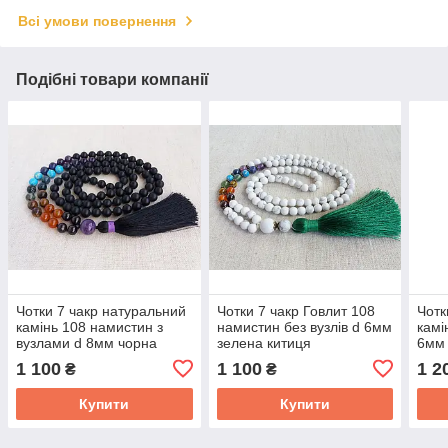
Всі умови повернення
Подібні товари компанії
Чотки 7 чакр натуральний
Чотки 7 чакр Говлит 108
Чотк
камінь 108 намистин з
намистин без вузлів d 6мм
камі
вузлами d 8мм чорна
зелена китиця
6мм 
кисть
кити
1 100
1 100
1 2
₴
₴
Купити
Купити