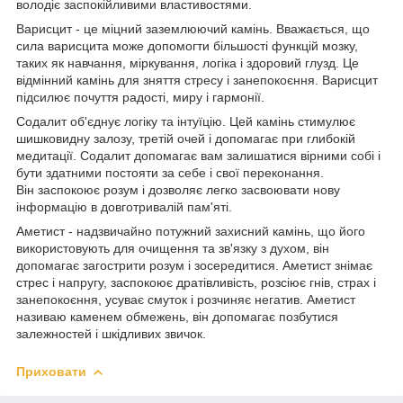
володіє заспокійливими властивостями.
Варисцит - це міцний заземлюючий камінь. Вважається, що
сила варисцита може допомогти більшості функцій мозку,
таких як навчання, міркування, логіка і здоровий глузд. Це
відмінний камінь для зняття стресу і занепокоєння. Варисцит
підсилює почуття радості, миру і гармонії.
Содалит об'єднує логіку та інтуїцію. Цей камінь стимулює
шишковидну залозу, третій очей і допомагає при глибокій
медитації. Содалит допомагає вам залишатися вірними собі і
бути здатними постояти за себе і свої переконання.
Він заспокоює розум і дозволяє легко засвоювати нову
інформацію в довготривалій пам'яті.
Аметист - надзвичайно потужний захисний камінь, що його
використовують для очищення та зв'язку з духом, він
допомагає загострити розум і зосередитися. Аметист знімає
стрес і напругу, заспокоює дратівливість, розсіює гнів, страх і
занепокоєння, усуває смуток і розчиняє негатив. Аметист
називаю каменем обмежень, він допомагає позбутися
залежностей і шкідливих звичок.
Приховати