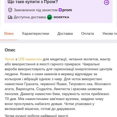
Що таке купити з Пром?
Замовлення під захистом
Доступна доставка
Опис
Характеристики
Доставка
Оплата
Умови п
Опис
Чотки
з
108 намистин
для медитації, читання молитов, мантр
або використання в якості гарного прикраси. Чакральні
вироби використовують для гармонізації енергетичних центрів
людини. Кожен з семи каменів в вервиці відповідає за
кольором і вібрацій однією з чакр. Для чоток використані
намистини Граната, червоної Яшми, Тигрового ока, Мохового
агата, Варисцита, Содаліта, Аметиста і красива шовкова
пензлик. Діаметр намистин 6мм, окружність чоток приблизно
70 див. Між намистинами зав'язані вузлики, завдяки чому
вони прослужать набагато довше. Чотки упаковані у
велюровий мішечок, готові до дарування.
Чотки ручної роботи найвищої якості.