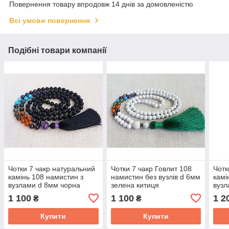
Повернення товару впродовж 14 днів за домовленістю
Всі умови повернення
Подібні товари компанії
Чотки 7 чакр натуральний
Чотки 7 чакр Говлит 108
Чотк
камінь 108 намистин з
намистин без вузлів d 6мм
камі
вузлами d 8мм чорна
зелена китиця
вузл
кисть
кист
1 100
1 100
1 2
₴
₴
Купити
Купити