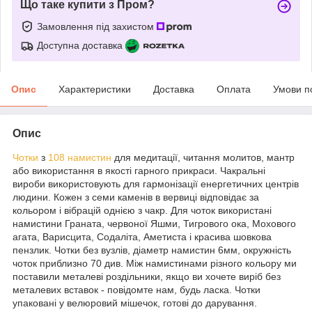
Що таке купити з Пром?
Замовлення під захистом
Доступна доставка
Опис
Характеристики
Доставка
Оплата
Умови п
Опис
Чотки
з
108 намистин
для медитації, читання молитов, мантр
або використання в якості гарного прикраси. Чакральні
вироби використовують для гармонізації енергетичних центрів
людини. Кожен з семи каменів в вервиці відповідає за
кольором і вібрацій однією з чакр. Для чоток використані
намистини Граната, червоної Яшми, Тигрового ока, Мохового
агата, Варисцита, Содаліта, Аметиста і красива шовкова
пензлик. Чотки без вузлів, діаметр намистин 6мм, окружність
чоток приблизно 70 див. Між намистинами різного кольору ми
поставили металеві роздільники, якщо ви хочете виріб без
металевих вставок - повідомте нам, будь ласка. Чотки
упаковані у велюровий мішечок, готові до дарування.