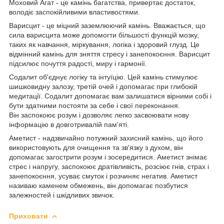
Моховий Агат - це камінь багатства, привертає достаток,
володіє заспокійливими властивостями.
Варисцит - це міцний заземлюючий камінь. Вважається, що
сила варисцита може допомогти більшості функцій мозку,
таких як навчання, міркування, логіка і здоровий глузд. Це
відмінний камінь для зняття стресу і занепокоєння. Варисцит
підсилює почуття радості, миру і гармонії.
Содалит об'єднує логіку та інтуїцію. Цей камінь стимулює
шишковидну залозу, третій очей і допомагає при глибокій
медитації. Содалит допомагає вам залишатися вірними собі і
бути здатними постояти за себе і свої переконання.
Він заспокоює розум і дозволяє легко засвоювати нову
інформацію в довготривалій пам'яті.
Аметист - надзвичайно потужний захисний камінь, що його
використовують для очищення та зв'язку з духом, він
допомагає загострити розум і зосередитися. Аметист знімає
стрес і напругу, заспокоює дратівливість, розсіює гнів, страх і
занепокоєння, усуває смуток і розчиняє негатив. Аметист
називаю каменем обмежень, він допомагає позбутися
залежностей і шкідливих звичок.
Приховати