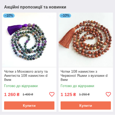
Акційні пропозиції та новинки
–10%
–10%
Чотки з Мохового агату та
Чотки 108 намистин з
Аметиста 108 намистин d
Червоної Яшми з вузлами d
8мм
8мм
Готово до відправки
Готово до відправки
1 260
1 125
₴
₴
1 400 ₴
1 250 ₴
Купити
Купити