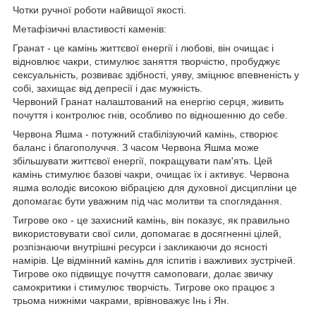
Чотки ручної роботи найвищої якості.
Метафізичні властивості каменів:
Гранат - це камінь життєвої енергії і любові, він очищає і
відновлює чакри, стимулює заняття творчістю, пробуджує
сексуальність, розвиває здібності, уяву, зміцнює впевненість у
собі, захищає від депресії і дає мужність.
Червоний Гранат налаштований на енергію серця, живить
почуття і контролює гнів, особливо по відношенню до себе.
Червона Яшма - потужний стабілізуючий камінь, створює
баланс і благополуччя. З часом Червона Яшма може
збільшувати життєвої енергії, покращувати пам'ять. Цей
камінь стимулює базові чакри, очищає їх і активує. Червона
яшма володіє високою вібрацією для духовної дисципліни це
допомагає бути уважним під час молитви та споглядання.
Тигрове око - це захисний камінь, він показує, як правильно
використовувати свої сили, допомагає в досягненні цілей,
розпізнаючи внутрішні ресурси і закликаючи до ясності
намірів. Це відмінний камінь для іспитів і важливих зустрічей.
Тигрове око підвищує почуття самоповаги, долає звичку
самокритики і стимулює творчість. Тигрове око працює з
трьома нижніми чакрами, врівноважує Інь і Ян.