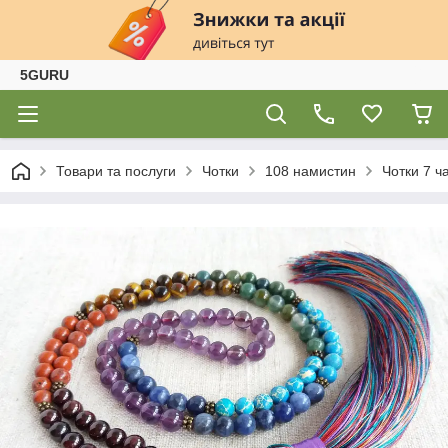
5GURU
Товари та послуги
Чотки
108 намистин
Чотки 7 ч