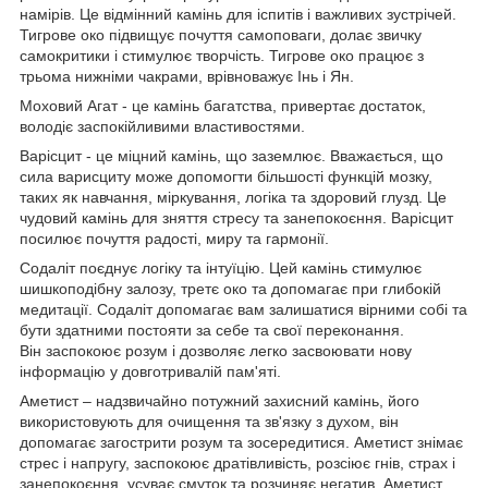
намірів. Це відмінний камінь для іспитів і важливих зустрічей.
Тигрове око підвищує почуття самоповаги, долає звичку
самокритики і стимулює творчість. Тигрове око працює з
трьома нижніми чакрами, врівноважує Інь і Ян.
Моховий Агат - це камінь багатства, привертає достаток,
володіє заспокійливими властивостями.
Варісцит - це міцний камінь, що заземлює. Вважається, що
сила варисциту може допомогти більшості функцій мозку,
таких як навчання, міркування, логіка та здоровий глузд. Це
чудовий камінь для зняття стресу та занепокоєння. Варісцит
посилює почуття радості, миру та гармонії.
Содаліт поєднує логіку та інтуїцію. Цей камінь стимулює
шишкоподібну залозу, третє око та допомагає при глибокій
медитації. Содаліт допомагає вам залишатися вірними собі та
бути здатними постояти за себе та свої переконання.
Він заспокоює розум і дозволяє легко засвоювати нову
інформацію у довготривалій пам'яті.
Аметист – надзвичайно потужний захисний камінь, його
використовують для очищення та зв'язку з духом, він
допомагає загострити розум та зосередитися. Аметист знімає
стрес і напругу, заспокоює дратівливість, розсіює гнів, страх і
занепокоєння, усуває смуток та розчиняє негатив. Аметист