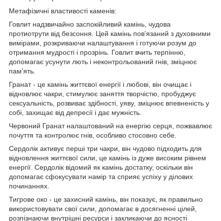
Метафізичні властивості каменів:
Говлит надзвичайно заспокійливий камінь, чудова
протиотрути від безсоння. Цей камінь пов'язаний з духовними
вимірами, розкриваючи налаштування і готуючи розум до
отримання мудрості і прозрінь. Говлит вчить терпінню,
допомагає усунути лють і неконтрольований гнів, зміцнює
пам'ять.
Гранат - це камінь життєвої енергії і любові, він очищає і
відновлює чакри, стимулює заняття творчістю, пробуджує
сексуальність, розвиває здібності, уяву, зміцнює впевненість у
собі, захищає від депресії і дає мужність.
Червоний Гранат налаштований на енергію серця, пожвавлює
почуття та контролює гнів, особливо стосовно себе.
Сердолік активує перші три чакри, він чудово підходить для
відновлення життєвої сили, це камінь із дуже високим рівнем
енергії. Сердолік відомий як камінь достатку, оскільки він
допомагає сфокусувати намір та сприяє успіху у ділових
починаннях.
Тигрове око - це захисний камінь, він показує, як правильно
використовувати свої сили, допомагає в досягненні цілей,
розпізнаючи внутрішні ресурси і закликаючи до ясності