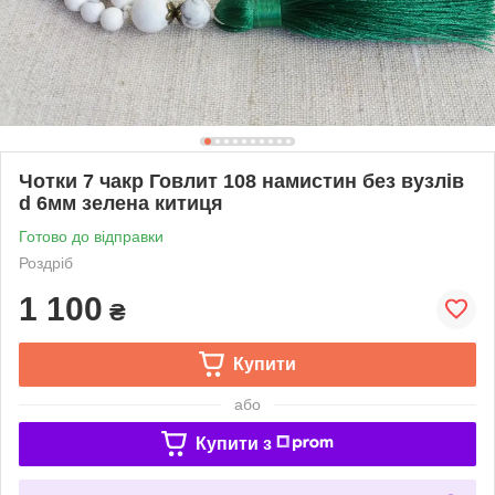
Чотки 7 чакр Говлит 108 намистин без вузлів
d 6мм зелена китиця
Готово до відправки
Роздріб
1 100
₴
Купити
або
Купити з