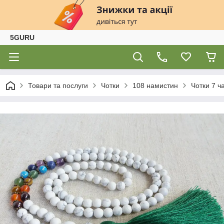
5GURU
Товари та послуги
Чотки
108 намистин
Чотки 7 ч