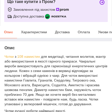
Що таке купити з Пром?
Замовлення під захистом
Доступна доставка
Опис
Характеристики
Доставка
Оплата
Умови п
Опис
Чотки
з
108 намистин
для медитації, читання молитов, мантр
або використання в якості гарного прикраси. Чакральні
вироби використовують для гармонізації енергетичних центрів
людини. Кожен з семи каменів в вервиці відповідає за
кольором і вібрацій однією з чакр. Для чоток використані
намистини Говлита, Гранатів, Сердоліку, Тигрового ока,
Мохового агата, Варисцита, Содаліта, Аметиста і красива
шовкова пензлик. Діаметр намистин 6мм, окружність чоток
приблизно 70 див. Якщо ви хочете виріб без металевих
вставок між намистин - повідомте нам, будь ласка. Чотки
упаковані у велюровий мішечок, готові до дарування.
Чотки ручної роботи найвищої якості.