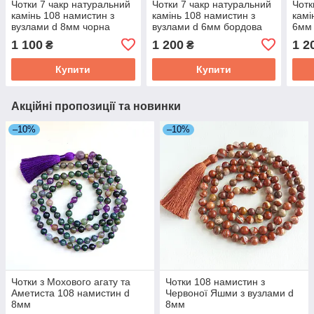
Чотки 7 чакр натуральний
Чотки 7 чакр натуральний
Чотк
камінь 108 намистин з
камінь 108 намистин з
камі
вузлами d 8мм чорна
вузлами d 6мм бордова
6мм 
кисть
кисть
кити
1 100
1 200
1 2
₴
₴
Купити
Купити
Акційні пропозиції та новинки
–10%
–10%
Чотки з Мохового агату та
Чотки 108 намистин з
Аметиста 108 намистин d
Червоної Яшми з вузлами d
8мм
8мм