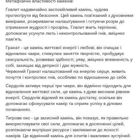
Метафізичні властивості каменів:
Говлит надзвичайно заспокійливий камінь, чудова
протиотрути від безсоння. Цей камінь пов'язаний з духовними
вимірами, розкриваючи налаштування і готуючи розум до
отримання мудрості і прозрінь. Говлит вчить терпінню,
допомагає усунути лють і неконтрольований гнів, зміцнює
пам'ять.
Гранат - це камінь життєвої енергії і любові, він очищає і
відновлює чакри, стимулює заняття творчістю, пробуджує
сексуальність, розвиває здібності, уяву, зміцнює впевненість у
собі, захищає від депресії і дає мужність.
Червоний Гранат налаштований на енергію серця, живить
почуття і контролює гнів, особливо по відношенню до себе.
Сердолік активує перші три чакри, він відмінно підходить для
відновлення життєвої сили, це камінь з дуже високим рівнем
енергії. Сердолік відомий як камінь достатку, оскільки він
допомагає сфокусувати намір та сприяє успіху в ділових
починаннях.
Тигрове око - це захисний камінь, він показує, як правильно
використовувати свої сили, допомагає в досягненні цілей,
розпізнаючи внутрішні ресурси і закликаючи до ясності
намірів. Це відмінний камінь для іспитів і важливих зустрічей.