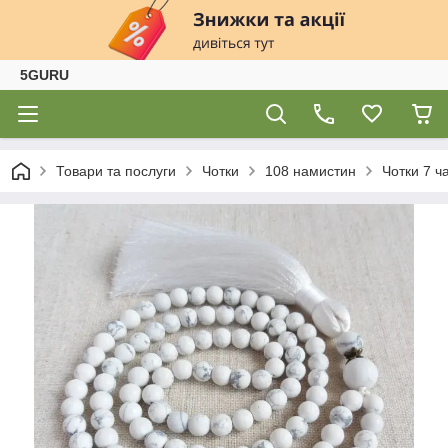
5GURU
Товари та послуги
Чотки
108 намистин
Чотки 7 ч