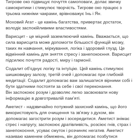
Тигрове око підвищує почуття самоповаги, долає звичку
самокритики і стимулює творчість. Тигрове око працює з
трьома нижніми чакрами, врівноважує Інь і Ян.
Моховий Агат - це камінь багатства, привертає достаток,
володіє заспокійливими властивостями.
Варисцит - це міцний заземлюючий камінь. Вважається, що
сила варисцита може допомогти більшості функцій мозку,
таких як навчання, міркування, логіка і здоровий глузд. Це
відмінний камінь для зняття стресу і занепокоєння. Варисцит
підсилює почуття радості, миру і гармонії.
Содалит об'єднує логіку та інтуїцію. Цей камінь стимулює
шишковидну залозу, третій очей і допомагає при глибокій
медитації. Содалит допомагає вам залишатися вірними собі і
бути здатними постояти за себе і свої переконання.
Він заспокоює розум і дозволяє легко засвоювати нову
інформацію в довготривалій пам'яті.
Аметист - надзвичайно потужний захисний камінь, що його
використовують для очищення та зв'язку з духом, він
допомагає загострити розум і зосередитися. Аметист знімає
стрес і напругу, заспокоює дратівливість, розсіює гнів, страх і
занепокоєння, усуває смуток і розчиняє негатив. Аметист
називаю каменем обмежень, він допомагає позбутися