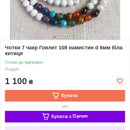
Чотки 7 чакр Говлит 108 намистин d 6мм біла
китиця
Готово до відправки
Роздріб
1 100
₴
Купити
або
Купити з