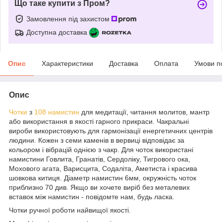
Що таке купити з Пром?
Замовлення під захистом
Доступна доставка
Опис
Характеристики
Доставка
Оплата
Умови п
Опис
Чотки
з
108 намистин
для медитації, читання молитов, мантр
або використання в якості гарного прикраси. Чакральні
вироби використовують для гармонізації енергетичних центрів
людини. Кожен з семи каменів в вервиці відповідає за
кольором і вібрацій однією з чакр. Для чоток використані
намистини Говлита, Гранатів, Сердоліку, Тигрового ока,
Мохового агата, Варисцита, Содаліта, Аметиста і красива
шовкова китиця. Діаметр намистин 6мм, окружність чоток
приблизно 70 див. Якщо ви хочете виріб без металевих
вставок між намистин - повідомте нам, будь ласка.
Чотки ручної роботи найвищої якості.