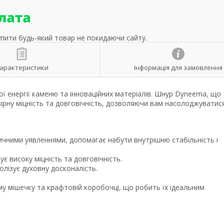
упити будь-який товар не покидаючи сайту.
арактеристики
Інформація для замовлення
ї енергії каменю та інноваційних матеріалів. Шнур Dyneema, що
ірну міцність та довговічність, дозволяючи вам насолоджуватис
зичними уявленнями, допомагає набути внутрішню стабільність і
є високу міцність та довговічність.
олізує духовну досконалість.
у мішечку та крафтовій коробочці, що робить їх ідеальним