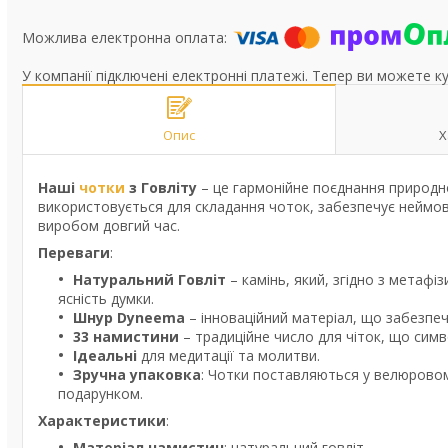
У компанії підключені електронні платежі. Тепер ви можете к
Опис
Х
Наші
чотки
з Говліту
– це гармонійне поєднання природно
використовується для складання чоток, забезпечує неймов
виробом довгий час.
Переваги
:
Натуральний Говліт
– камінь, який, згідно з метафі
ясність думки.
Шнур Dyneema
– інноваційний матеріал, що забезпечу
33 намистини
– традиційне число для чіток, що симв
Ідеальні
для медитації та молитви.
Зручна упаковка
: Чотки поставляються у велюровом
подарунком.
Характеристики
:
Матеріал намистин
: натуральний говліт