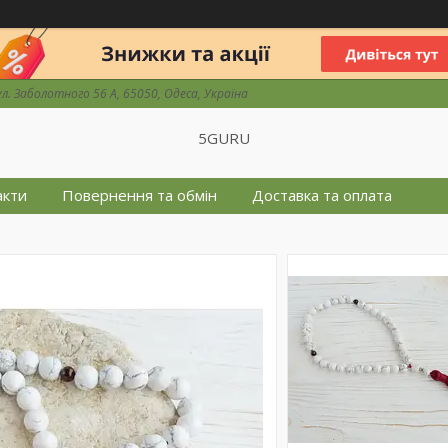
ул. Заболотного 56 А, 65050, Одеса, Україна
5GURU
акти
Повернення та обмін
Доставка та оплата