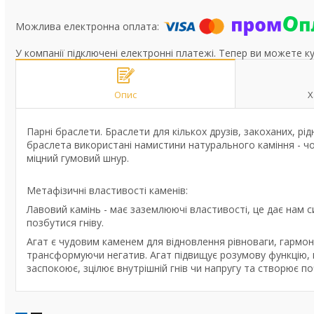
У компанії підключені електронні платежі. Тепер ви можете к
Опис
Х
Парні браслети. Браслети для кількох друзів, закоханих, рід
браслета використані намистини натурального каміння - ч
міцний гумовий шнур.
Метафізичні властивості каменів:
Лавовий камінь - має заземлюючі властивості, це дає нам си
позбутися гніву.
Агат є чудовим каменем для відновлення рівноваги, гармоніз
трансформуючи негатив. Агат підвищує розумову функцію, п
заспокоює, зцілює внутрішній гнів чи напругу та створює п