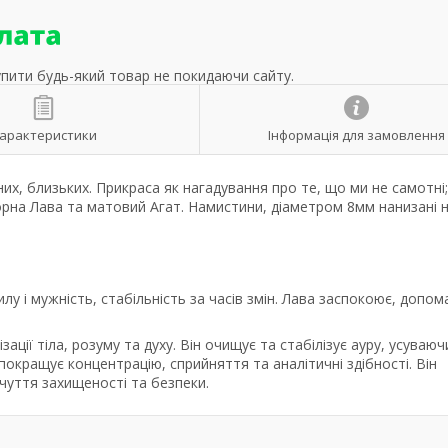
упити будь-який товар не покидаючи сайту.
арактеристики
Інформація для замовлення
них, близьких. Прикраса як нагадування про те, що ми не самотні;
орна Лава та матовий Агат. Намистини, діаметром 8мм нанизані 
лу і мужність, стабільність за часів змін. Лава заспокоює, допом
ації тіла, розуму та духу. Він очищує та стабілізує ауру, усуваюч
окращує концентрацію, сприйняття та аналітичні здібності. Він
очуття захищеності та безпеки.