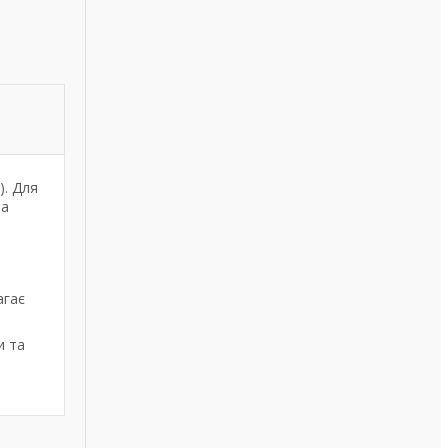
). Для
на
агає
и та