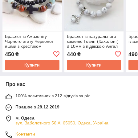
Браслет із Амазоніту
Браслет із натурального
Брас
Чорного агату Червоної
каменю Говліт (Кахолонг)
глаз
яшми з хрестиком
d 10мм з підвіскою Ангел
подвійний d 8мм
450
440
490
₴
₴
Купити
Купити
Про нас
100% позитивних з 212 відгуків за рік
Працює з 29.12.2019
м. Одеса
вул. Заболотного 56 А, 65050, Одеса, Україна
Контакти