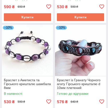
590
530
₴
₴
690 ₴
590 ₴
Купити
Купити
–10%
–10%
Браслет з Аметиста та
Браслет із Гранату Чорного
Гірського кришталю шамбала
агату Гірського кришталю d
8мм
10мм плетений
В наявності
Готово до відправки
530
576
₴
₴
590 ₴
640 ₴