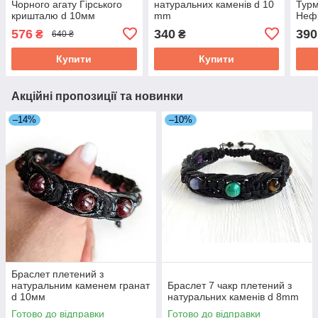
Чорного агату Гірського
натуральних каменів d 10
Турм
кришталю d 10мм
mm
Нефр
плетений
10м
576
340
390
₴
₴
640 ₴
Купити
Купити
Акційні пропозиції та новинки
–14%
–10%
Браслет плетений з
натуральним каменем гранат
Браслет 7 чакр плетений з
d 10мм
натуральних каменів d 8mm
Готово до відправки
Готово до відправки