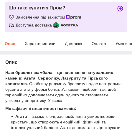
Що таке купити з Пром?
Замовлення під захистом
Доступна доставка
Опис
Характеристики
Доставка
Оплата
Умови п
Опис
Наш браслет шамбала – це поєднання натуральних
каменів: Агата, Сердоліку, Лазуриту та Гірського
кришталю.
Особливу родзинку браслету надає центральна
бусина агата у формі бочки. Усі камені підібрані так, щоб
гармонійно доповнювати один одного та створювати
унікальну енергетику. Унісекс.
Метафізичні властивості каменів:
Агати
– заземлюючі, заспокійливі та умиротворюючі
кристали, що створюють емоційний, фізичний та
інтелектуальний баланс. Агати допомагають центрувати