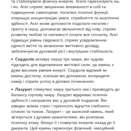
та стабілізувати фізичну енергію. Агати гармонізують інь
і ян. Агат сприяє зміцненню впевненості в собі та
підвищенню самооцінки, посилює психічні функції,
покращує концентрацію уваги, сприйняття та аналітичні
здібності. Агат може допомогти подолати негатив і
гіркоту в серці, допомагає звільнитися від гніву, сприяє
розвитку любові та сміливості почати все спочатку. Агат
підвищує рівень свідомості, сприяє усвідомленню
єдності життя та засвоєнню життєвого досвіду,
забезпечуючи духовний ріст і внутрішню стабільність.
Сердолік
активує перші три чакри, він чудово
підходить для відновлення життєвої сили, це камінь з
дуже високим рівнем енергії. Сердолік відомий як
камінь достатку, оскільки він допомагає зосередити
намір і сприяє успіху в ділових починаннях.
Лазурит
стимулює чакру третього ока і призводить до
балансу горлову чакру. Лазурит відкриває психічні
здібності і направляє вас у духовній подорожі. Він
швидко знімає стрес і приносить відчуття глибокого
спокою та покою. Лазурит – це захисний камінь, який
зв’язується з духами-хранителями, він розпізнає
психічну атаку, блокує її і повертає енергію назад до її
джерела. Цей камінь гармонізує фізичний, емоційний,