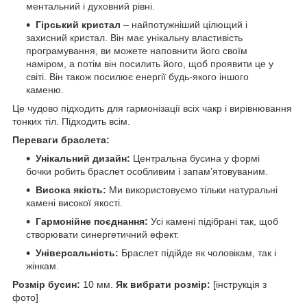
ментальний і духовний рівні.
Гірський кристал
– найпотужніший цілющий і
захисний кристал. Він має унікальну властивість
програмування, ви можете наповнити його своїм
наміром, а потім він посилить його, щоб проявити це у
світі. Він також посилює енергії будь-якого іншого
каменю.
Це чудово підходить для гармонізації всіх чакр і вирівнювання
тонких тіл. Підходить всім.
Переваги браслета:
Унікальний дизайн:
Центральна бусина у формі
бочки робить браслет особливим і запам’ятовуваним.
Висока якість:
Ми використовуємо тільки натуральні
камені високої якості.
Гармонійне поєднання:
Усі камені підібрані так, щоб
створювати синергетичний ефект.
Універсальність:
Браслет підійде як чоловікам, так і
жінкам.
Розмір бусин:
10 мм.
Як вибрати розмір:
[інструкція з
фото]