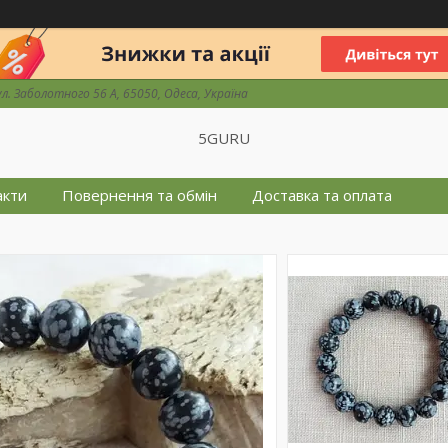
ул. Заболотного 56 А, 65050, Одеса, Україна
5GURU
акти
Повернення та обмін
Доставка та оплата