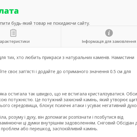
упити будь-який товар не покидаючи сайту.
арактеристики
Інформація для замовлення
для тих, хто любить прикраси з натуральних каменів. Намистини
те своє зап'ясті і додайте до отриманого значення 0.5 см для
, яка остигала так швидко, що не встигала кристалізуватися. Обси
ою потужністю. Це потужний захисний камінь, який утворює щит
ього середовища, блокує психічні атаки і усуває негативний дух
ла, розуму і духу, він допомагає розпізнати і позбутися від
замінюючи ці думки внутрішнім задоволенням. Сніговий Обсідіан 
х проблем або перешкод, заспокійливий камінь.