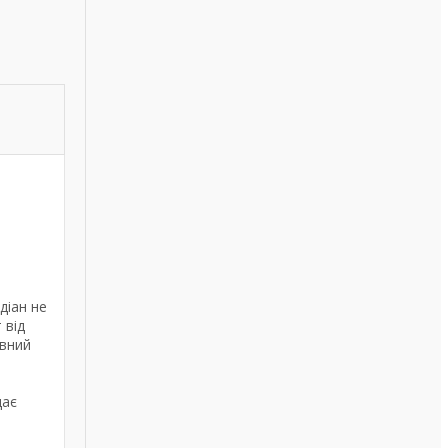
діан не
 від
овний
дає