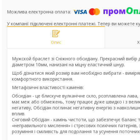
У компанії підключені електронні платежі. Тепер ви можете к
Опис
Х
Мужской браслет зі Сніжного обсидіану. Прекрасний вибір 
діаметром 10мм, нанизані на міцну еластичний шнур.
Щоб дізнатися який розмір вам необхідно вибрати - виміряй
комфортного використання.
Метафізичні властивості каменів:
Обсидіан - це блискуче вулканічне скло, розплавлена ​​лава
має меж або обмежень, тому працює дуже швидко і з велик
негативу, Обсідіан поглинає негативну енергію з навколишн
вплив.
Сніговий Обсідіан - камінь чистоти, що забезпечує баланс ті
«неправильного мислення» і стресових психічних патернів, 
розуміння і сміливість для подолання та усунення поточни