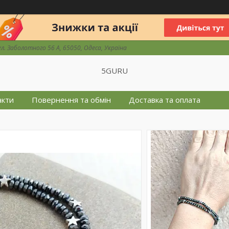
ул. Заболотного 56 А, 65050, Одеса, Україна
5GURU
акти
Повернення та обмін
Доставка та оплата