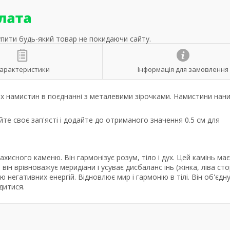
упити будь-який товар не покидаючи сайту.
арактеристики
Інформація для замовлення
х намистин в поєднанні з металевими зірочками. Намистини нани
те своє зап'ясті і додайте до отриманого значення 0.5 см для
исного каменю. Він гармонізує розум, тіло і дух. Цей камінь має
 він врівноважує меридіани і усуває дисбаланс інь (жінка, ліва ст
негативних енергій. Відновлює мир і гармонію в тілі. Він об'єдн
дитися.