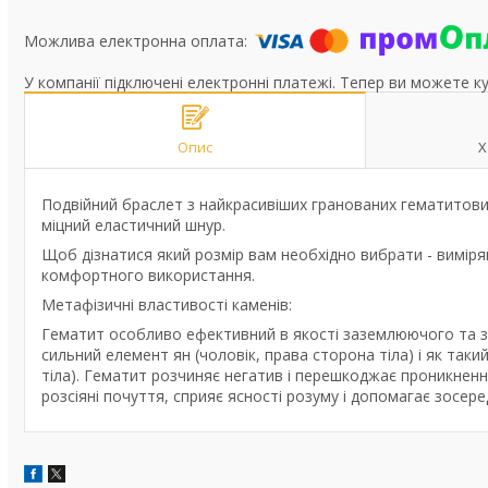
У компанії підключені електронні платежі. Тепер ви можете к
Опис
Х
Подвійний браслет з найкрасивіших гранованих гематитови
міцний еластичний шнур.
Щоб дізнатися який розмір вам необхідно вибрати - виміряй
комфортного використання.
Метафізичні властивості каменів:
Гематит особливо ефективний в якості заземлюючого та зах
сильний елемент ян (чоловік, права сторона тіла) і як такий
тіла). Гематит розчиняє негатив і перешкоджає проникненню 
розсіяні почуття, сприяє ясності розуму і допомагає зосере