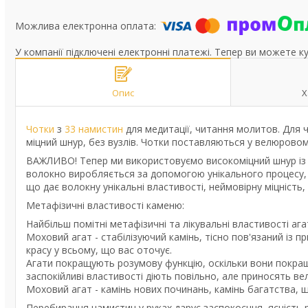
У компанії підключені електронні платежі. Тепер ви можете к
Опис
Х
Чотки
з
33 намистин
для медитації, читання молитов. Для 
міцний шнур, без вузлів. Чотки поставляються у велюровом
ВАЖЛИВО! Тепер ми використовуємо високоміцний шнур із н
волокно виробляється за допомогою унікального процесу, в
що дає волокну унікальні властивості, неймовірну міцність
Метафізичні властивості каменю:
Найбільш помітні метафізичні та лікувальні властивості агат
Моховий агат - стабілізуючий камінь, тісно пов'язаний із 
красу у всьому, що вас оточує.
Агати покращують розумову функцію, оскільки вони покращ
заспокійливі властивості діють повільно, але приносять ве
Моховий агат - камінь нових починань, камінь багатства, 
Перебирання намистин у руках дарує заспокоєння, ясність р