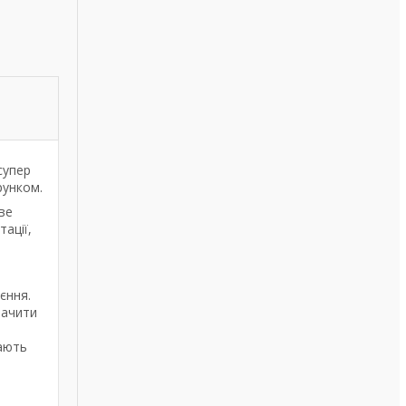
супер
рунком.
ве
ації,
єння.
бачити
мають