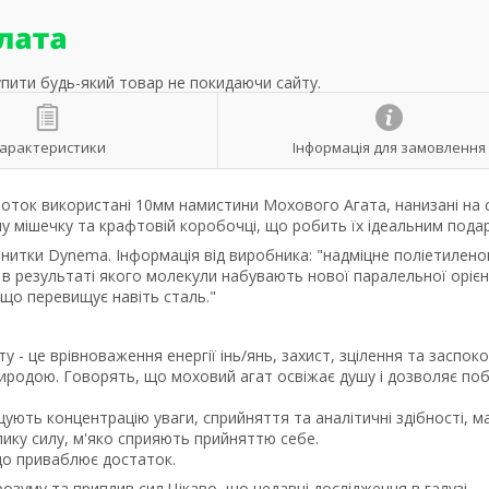
упити будь-який товар не покидаючи сайту.
арактеристики
Інформація для замовлення
чоток використані 10мм намистини Мохового Агата, нанизані на 
у мішечку та крафтовій коробочці, що робить їх ідеальним пода
итки Dynema. Інформація від виробника: "надміцне поліетилено
 результаті якого молекули набувають нової паралельної орієнт
, що перевищує навіть сталь."
у - це врівноваження енергії інь/янь, захист, зцілення та заспоко
природою. Говорять, що моховий агат освіжає душу і дозволяє по
ують концентрацію уваги, сприйняття та аналітичні здібності, 
лику силу, м'яко сприяють прийняттю себе.
що приваблює достаток.
озуму та приплив сил.Цікаво, що недавні дослідження в галузі