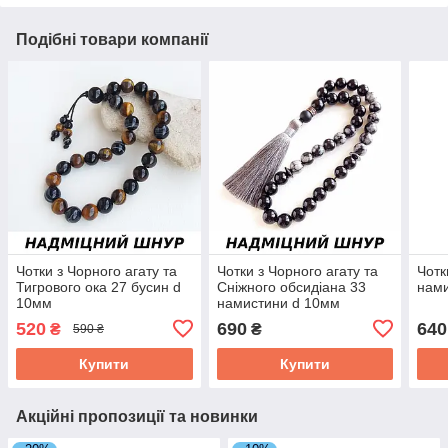
Подібні товари компанії
Чотки з Чорного агату та
Чотки з Чорного агату та
Чотк
Тигрового ока 27 бусин d
Сніжного обсидіана 33
нами
10мм
намистини d 10мм
520
690
640
₴
₴
590 ₴
Купити
Купити
Акційні пропозиції та новинки