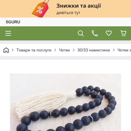
5GURU
Товари та послуги
Чотки
30/33 намистини
Чотки 