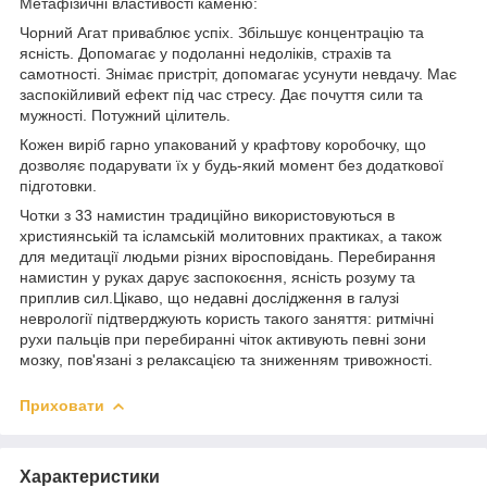
Метафізичні властивості каменю:
Чорний Агат приваблює успіх. Збільшує концентрацію та
ясність. Допомагає у подоланні недоліків, страхів та
самотності. Знімає пристріт, допомагає усунути невдачу. Має
заспокійливий ефект під час стресу. Дає почуття сили та
мужності. Потужний цілитель.
Кожен виріб гарно упакований у крафтову коробочку, що
дозволяє подарувати їх у будь-який момент без додаткової
підготовки.
Чотки з 33 намистин традиційно використовуються в
християнській та ісламській молитовних практиках, а також
для медитації людьми різних віросповідань. Перебирання
намистин у руках дарує заспокоєння, ясність розуму та
приплив сил.Цікаво, що недавні дослідження в галузі
неврології підтверджують користь такого заняття: ритмічні
рухи пальців при перебиранні чіток активують певні зони
мозку, пов'язані з релаксацією та зниженням тривожності.
Приховати
Характеристики