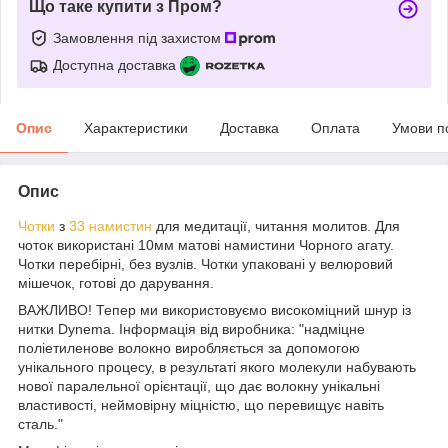
Що таке купити з Пром?
Замовлення під захистом
Доступна доставка
Опис
Характеристики
Доставка
Оплата
Умови п
Опис
Чотки
з
33 намистин
для медитації, читання молитов. Для
чоток використані 10мм матові намистини Чорного агату.
Чотки перебірні, без вузлів. Чотки упаковані у велюровий
мішечок, готові до дарування.
ВАЖЛИВО! Тепер ми використовуємо високоміцний шнур із
нитки Dynema. Інформація від виробника: "надміцне
поліетиленове волокно виробляється за допомогою
унікального процесу, в результаті якого молекули набувають
нової паралельної орієнтації, що дає волокну унікальні
властивості, неймовірну міцністю, що перевищує навіть
сталь."