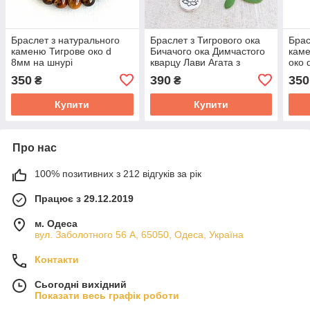
Браслет з натурального
Браслет з Тигрового ока
Брас
каменю Тигрове око d
Бичачого ока Димчастого
каме
8мм на шнурі
кварцу Лави Агата з
око 
підвіскою Лотос d 8мм
350
390
350
₴
₴
Купити
Купити
Про нас
100% позитивних з 212 відгуків за рік
Працює з 29.12.2019
м. Одеса
вул. Заболотного 56 А, 65050, Одеса, Україна
Контакти
Сьогодні вихідний
Показати весь графік роботи