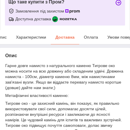
Що таке купити з Пром?
Замовлення під захистом
Доступна доставка
пис
Характеристики
Доставка
Оплата
Умови пове
Опис
Гарне довге намисто з натурального каменю Тигрове око
можна носити на всю довжину або складеним удвічі. Довжина
намиста - 100см, діаметр каменю 8мм, між намистинами
зав'язані вузли. Якщо ви віддаєте перевагу намисто коротше
(довше) дайте нам знати;)
Метафізичні властивості каменю:
Тигрове око - це захисний камінь, він показує, як правильно
використовувати свої сили, допомагає досягти цілей,
розпізнаючи внутрішні ресурси і закликаючи до ясності
намірів. Це чудовий камінь для іспитів та важливих зустрічей.
Тигрове око підвищує почуття самоповаги, долає звичку