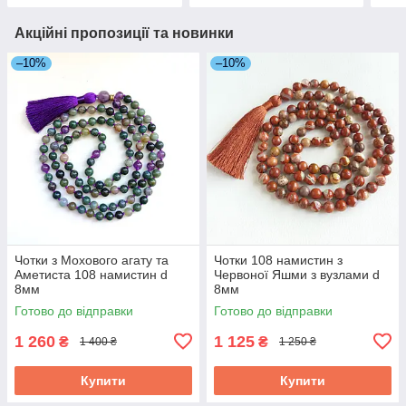
Акційні пропозиції та новинки
–10%
–10%
Чотки з Мохового агату та
Чотки 108 намистин з
Аметиста 108 намистин d
Червоної Яшми з вузлами d
8мм
8мм
Готово до відправки
Готово до відправки
1 260
1 125
₴
₴
1 400 ₴
1 250 ₴
Купити
Купити