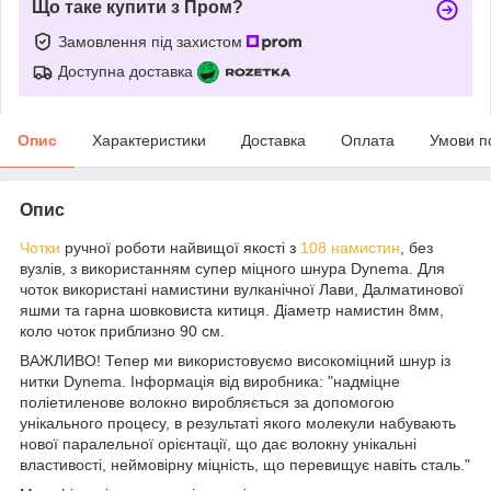
Що таке купити з Пром?
Замовлення під захистом
Доступна доставка
Опис
Характеристики
Доставка
Оплата
Умови п
Опис
Чотки
ручної роботи найвищої якості з
108 намистин
, без
вузлів, з використанням супер міцного шнура Dynema. Для
чоток використані намистини вулканічної Лави, Далматинової
яшми та гарна шовковиста китиця. Діаметр намистин 8мм,
коло чоток приблизно 90 см.
ВАЖЛИВО! Тепер ми використовуємо високоміцний шнур із
нитки Dynema. Інформація від виробника: "надміцне
поліетиленове волокно виробляється за допомогою
унікального процесу, в результаті якого молекули набувають
нової паралельної орієнтації, що дає волокну унікальні
властивості, неймовірну міцність, що перевищує навіть сталь."