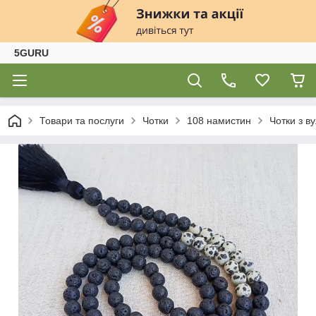
5GURU
Товари та послуги
Чотки
108 намистин
Чотки з в