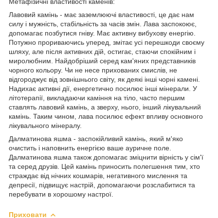
Метафізичні властивості каменів:
Лавовий камінь - має заземлюючі властивості, це дає нам
силу і мужність, стабільність за часів змін. Лава заспокоює,
допомагає позбутися гніву. Має активну вибухову енергію.
Потужно прориваючись уперед, змітає усі перешкоди своєму
шляху, але після активних дій, остигає, стаючи спокійним і
миролюбним. Найдобріший серед кам'яних представників
чорного кольору. Чи не несе прихованих смислів, не
відгороджує від зовнішнього світу, як деякі інші чорні камені.
Надихає активні дії, енергетично посилює інші мінерали. У
літотерапії, викладаючи каміння на тіло, часто першим
ставлять лавовий камінь, а зверху, нього, інший лікувальний
камінь. Таким чином, лава посилює ефект впливу основного
лікувального мінералу.
Далматинова яшма - заспокійливий камінь, який м'яко
очистить і наповнить енергією ваше ауричне поле.
Далматинова яшма також допомагає зміцнити вірність у сім'ї
та серед друзів. Цей камінь приносить полегшення тим, хто
страждає від нічних кошмарів, негативного мислення та
депресії, підвищує настрій, допомагаючи розслабитися та
перебувати в хорошому настрої.
Приховати