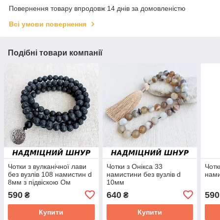
Повернення товару впродовж 14 днів за домовленістю
Всі умови повернення
Подібні товари компанії
Чотки з вулканічної лави
Чотки з Онікса 33
Чотк
без вузлів 108 намистин d
намистини без вузлів d
нами
8мм з підвіскою Ом
10мм
590
640
590
₴
₴
Купити
Купити