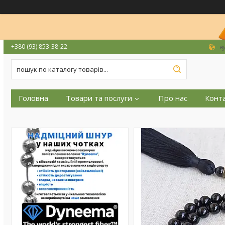
+380 (93) 853-38-22
в
Головна
Товари та послуги
Про нас
Конт