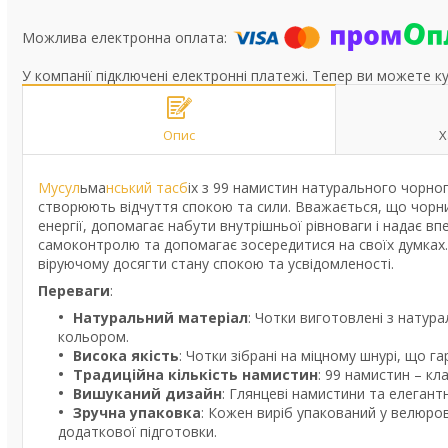
У компанії підключені електронні платежі. Тепер ви можете к
Опис
Х
Мусул
ьма
нський тасб
іх з 99 намистин натурального чорно
створюють відчуття спокою та сили. Вважається, що чорни
енергії, допомагає набути внутрішньої рівноваги і надає в
самоконтролю та допомагає зосередитися на своїх думках. 
віруючому досягти стану спокою та усвідомленості.
Переваги
:
Натуральний матеріал
: Чотки виготовлені з натур
кольором.
Висока якість
: Чотки зібрані на міцному шнурі, що га
Традиційна кількість намистин
: 99 намистин – кл
Вишуканий дизайн
: Глянцеві намистини та елеган
Зручна упаковка
: Кожен виріб упакований у велюро
додаткової підготовки.