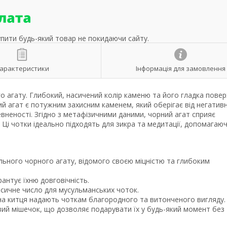
упити будь-який товар не покидаючи сайту.
арактеристики
Інформація для замовлення
го агату. Глибокий, насичений колір каменю та його гладка пове
й агат є потужним захисним каменем, який оберігає від негатив
певненості. Згідно з метафізичними даними, чорний агат сприяє
Ці чотки ідеально підходять для зикра та медитації, допомагаю
ального чорного агату, відомого своєю міцністю та глибоким
рантує їхню довговічність.
асичне число для мусульманських чоток.
тна китця надають чоткам благородного та витонченого вигляду.
вий мішечок, що дозволяє подарувати їх у будь-який момент без