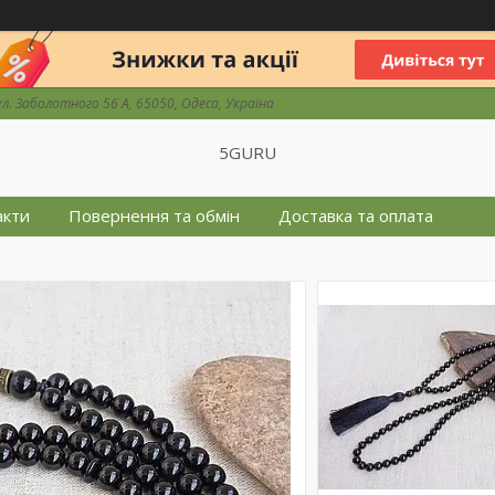
ул. Заболотного 56 А, 65050, Одеса, Україна
5GURU
акти
Повернення та обмін
Доставка та оплата