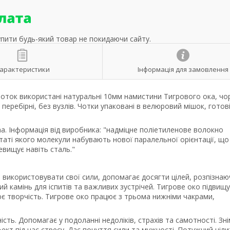
упити будь-який товар не покидаючи сайту.
арактеристики
Інформація для замовлення
чоток використані натуральні 10мм намистини Тигрового ока, чо
перебірні, без вузлів. Чотки упаковані в велюровий мішок, готов
. Інформація від виробника: "надміцне поліетиленове волокно
аті якого молекули набувають нової паралельної орієнтації, що
евищує навіть сталь."
но використовувати свої сили, допомагає досягти цілей, розпізнаю
вий камінь для іспитів та важливих зустрічей. Тигрове око підвищ
є творчість. Тигрове око працює з трьома нижніми чакрами,
сть. Допомагає у подоланні недоліків, страхів та самотності. Зн
ект під час стресу. Дає почуття сили та мужності. Потужний ціли