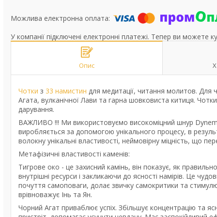
У компанії підключені електронні платежі. Тепер ви можете к
Опис
Х
Чотки
з
33 намистин
для медитації, читання молитов. Для 
Агата, вулканічної Лави та гарна шовковиста китиця. Чотки 
дарування.
ВАЖЛИВО !!! Ми використовуємо високоміцний шнур Dynema
виробляється за допомогою унікального процесу, в результ
волокну унікальні властивості, неймовірну міцність, що пер
Метафізичні властивості каменів:
Тигрове око - це захисний камінь, він показує, як правиль
внутрішні ресурси і закликаючи до ясності намірів. Це чудо
почуття самоповаги, долає звичку самокритики та стимулю
врівноважує Інь та Ян.
Чорний Агат приваблює успіх. Збільшує концентрацію та ясні
пристріт, допомагає усунути невдачу. Має заспокійливий еф