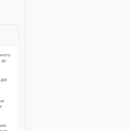
рного
і до
 дає
чи
ує
імає
тель.