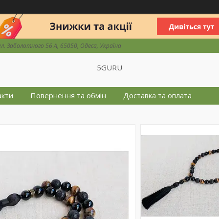
ул. Заболотного 56 А, 65050, Одеса, Україна
5GURU
акти
Повернення та обмін
Доставка та оплата