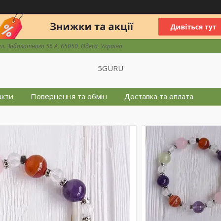
ул. Заболотного 56 А, 65050, Одеса, Україна
5GURU
акти
Повернення та обмін
Доставка та оплата