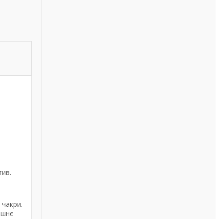
тив.
 чакри.
ішнє