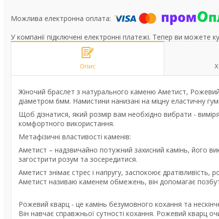
У компанії підключені електронні платежі. Тепер ви можете к
Опис
Х
Жіночий браслет з натурального каменю Аметист, Рожевий 
діаметром 6мм. Намистини нанизані на міцну еластичну гум
Щоб дізнатися, який розмір вам необхідно вибрати - виміря
комфортного використання.
Метафізичні властивості каменів:
Аметист – надзвичайно потужний захисний камінь, його ви
загострити розум та зосередитися.
Аметист знімає стрес і напругу, заспокоює дратівливість, ро
Аметист називаю каменем обмежень, він допомагає позбут
Рожевий кварц - це камінь безумовного кохання та нескінч
Він навчає справжньої сутності кохання. Рожевий кварц оч