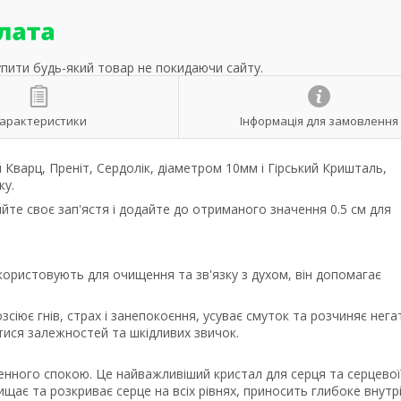
упити будь-який товар не покидаючи сайту.
арактеристики
Інформація для замовлення
Кварц, Преніт, Сердолік, діаметром 10мм і Гірський Кришталь,
ку.
йте своє зап'ястя і додайте до отриманого значення 0.5 см для
користовують для очищення та зв'язку з духом, він допомагає
зсіює гнів, страх і занепокоєння, усуває смуток та розчиняє нега
ися залежностей та шкідливих звичок.
енного спокою. Це найважливіший кристал для серця та серцевої
ищає та розкриває серце на всіх рівнях, приносить глибоке внутр