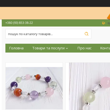
+380 (93) 853-38-22
в
Головна
Товари та послуги
Про нас
Конт