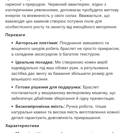
гармонії з природою. Червоний авантюрин, згідно з
езотеричними уявленнями, допомагає пробудити життєву
енергію та впевненість у своїх силах. Вважається, що
взаємодія цих каменів створює потужне поле для
особистісного росту та захисту від емоційного вигоряння.
Переваги
Авторське плетіння:
Поєднання замшевого та
вощеного шнурів робить браслет не просто прикрасою,
а складним аксесуаром із багатою текстурою.
Ідеальна посадка:
Ми створюємо кожен виріб
індивідуально під ваш обхват руки, а регульована
застібка дає змогу за бажання збільшити розмір для
вільнішого носіння.
Готове рішення для подарунка:
Браслет
постачається у вишуканому велюровому мішечку, що
забезпечує дбайливе зберігання й гідну презентацію.
Безкомпромісна якість:
Ручна робота, тільки
натуральні камені та висока якість виготовлення кожної
деталі гарантують довговічність прикрашання.
Характеристики