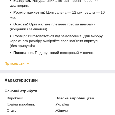
Матеріал:
Натуральний аметист, преніт, червоний
авантюрин.
Розмір намистин:
Центральна — 12 мм, решта — 10
мм.
Основа:
Оригінальне плетіння трьома шнурами
(вощений і замшевий)
Розмір:
Виготовляється під замовлення. Для вибору
коректного розміру виміряйте своє зап'ястя впритул
(без припусків).
Паковання:
Подарунковий велюровий мішечок.
Приховати
Характеристики
Основні атрибути
Виробник
Власне виробництво
Країна виробник
Україна
Стать
Жіноча