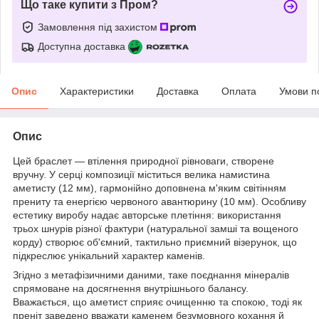
Що таке купити з Пром?
Замовлення під захистом
Доступна доставка
Опис
Характеристики
Доставка
Оплата
Умови п
Опис
Цей браслет — втілення природної рівноваги, створене
вручну. У серці композиції міститься велика намистина
аметисту (12 мм), гармонійно доповнена м'яким світінням
прениту та енергією червоного авантюрину (10 мм). Особливу
естетику виробу надає авторське плетіння: використання
трьох шнурів різної фактури (натуральної замші та вощеного
корду) створює об'ємний, тактильно приємний візерунок, що
підкреслює унікальний характер каменів.
Згідно з метафізичними даними, таке поєднання мінералів
спрямоване на досягнення внутрішнього балансу.
Вважається, що аметист сприяє очищенню та спокою, тоді як
преніт заведено вважати каменем безумовного кохання й