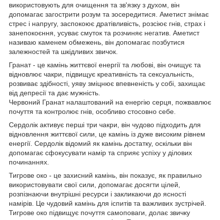
використовують для очищення та зв'язку з духом, він
допомагає загострити розум та зосередитися. Аметист знімає
стрес і напругу, заспокоює дратівливість, розсіює гнів, страх і
занепокоєння, усуває смуток та розчиняє негатив. Аметист
називаю каменем обмежень, він допомагає позбутися
залежностей та шкідливих звичок.
Гранат - це камінь життєвої енергії та любові, він очищує та
відновлює чакри, підвищує креативність та сексуальність,
розвиває здібності, уяву зміцнює впевненість у собі, захищає
від депресії та дає мужність.
Червоний Гранат налаштований на енергію серця, пожвавлює
почуття та контролює гнів, особливо стосовно себе.
Сердолік активує перші три чакри, він чудово підходить для
відновлення життєвої сили, це камінь із дуже високим рівнем
енергії. Сердолік відомий як камінь достатку, оскільки він
допомагає сфокусувати намір та сприяє успіху у ділових
починаннях.
Тигрове око - це захисний камінь, він показує, як правильно
використовувати свої сили, допомагає досягти цілей,
розпізнаючи внутрішні ресурси і закликаючи до ясності
намірів. Це чудовий камінь для іспитів та важливих зустрічей.
Тигрове око підвищує почуття самоповаги, долає звичку