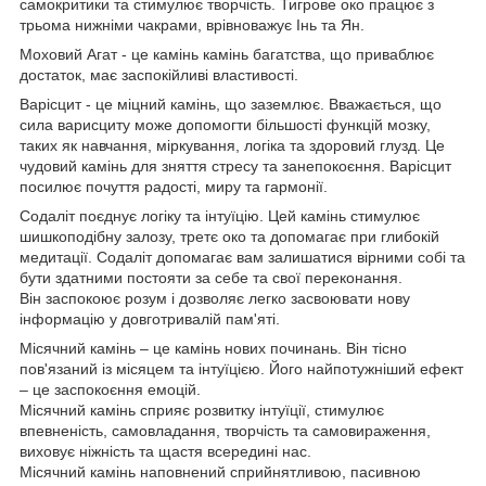
самокритики та стимулює творчість. Тигрове око працює з
трьома нижніми чакрами, врівноважує Інь та Ян.
Моховий Агат - це камінь камінь багатства, що приваблює
достаток, має заспокійливі властивості.
Варісцит - це міцний камінь, що заземлює. Вважається, що
сила варисциту може допомогти більшості функцій мозку,
таких як навчання, міркування, логіка та здоровий глузд. Це
чудовий камінь для зняття стресу та занепокоєння. Варісцит
посилює почуття радості, миру та гармонії.
Содаліт поєднує логіку та інтуїцію. Цей камінь стимулює
шишкоподібну залозу, третє око та допомагає при глибокій
медитації. Содаліт допомагає вам залишатися вірними собі та
бути здатними постояти за себе та свої переконання.
Він заспокоює розум і дозволяє легко засвоювати нову
інформацію у довготривалій пам'яті.
Місячний камінь – це камінь нових починань. Він тісно
пов'язаний із місяцем та інтуїцією. Його найпотужніший ефект
– це заспокоєння емоцій.
Місячний камінь сприяє розвитку інтуїції, стимулює
впевненість, самовладання, творчість та самовираження,
виховує ніжність та щастя всередині нас.
Місячний камінь наповнений сприйнятливою, пасивною