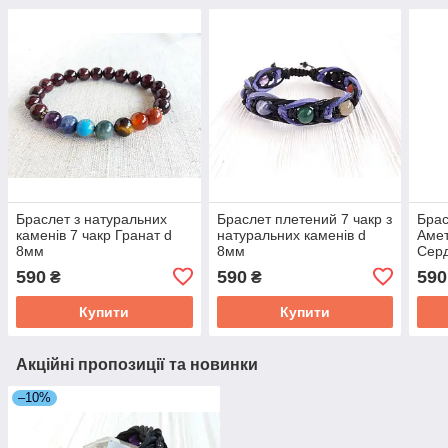
Браслет з натуральних
Браслет плетений 7 чакр з
Брас
каменів 7 чакр Гранат d
натуральних каменів d
Амет
8мм
8мм
Сер
590
590
590
₴
₴
Купити
Купити
Акційні пропозиції та новинки
–10%