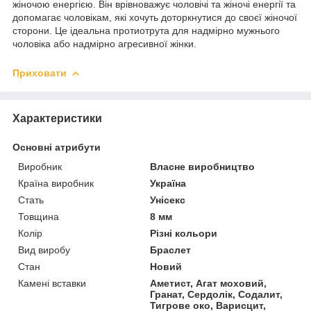
жіночою енергією. Він врівноважує чоловічі та жіночі енергії та
допомагає чоловікам, які хочуть доторкнутися до своєї жіночої
сторони. Це ідеальна протиотрута для надмірно мужнього
чоловіка або надмірно агресивної жінки.
Приховати
Характеристики
Основні атрибути
Виробник
Власне виробництво
Країна виробник
Україна
Стать
Унісекс
Товщина
8 мм
Колір
Різні кольори
Вид виробу
Браслет
Стан
Новий
Камені вставки
Аметист, Агат моховий,
Гранат, Сердолік, Содалит,
Тигрове око, Варисцит,