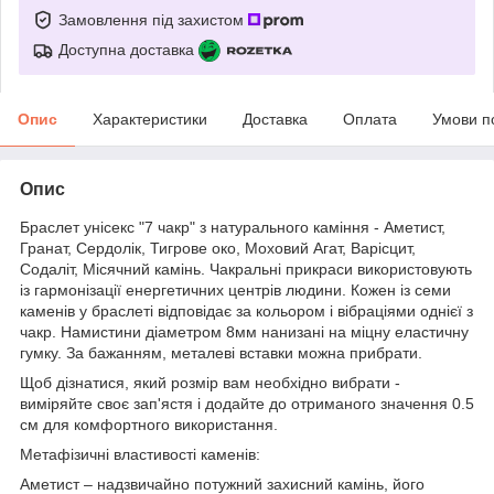
Замовлення під захистом
Доступна доставка
Опис
Характеристики
Доставка
Оплата
Умови п
Опис
Браслет унісекс "7 чакр" з натурального каміння - Аметист,
Гранат, Сердолік, Тигрове око, Моховий Агат, Варісцит,
Содаліт, Місячний камінь. Чакральні прикраси використовують
із гармонізації енергетичних центрів людини. Кожен із семи
каменів у браслеті відповідає за кольором і вібраціями однієї з
чакр. Намистини діаметром 8мм нанизані на міцну еластичну
гумку. За бажанням, металеві вставки можна прибрати.
Щоб дізнатися, який розмір вам необхідно вибрати -
виміряйте своє зап'ястя і додайте до отриманого значення 0.5
см для комфортного використання.
Метафізичні властивості каменів:
Аметист – надзвичайно потужний захисний камінь, його