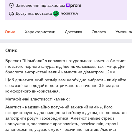
Замовлення під захистом
Доступна доставка
Опис
Характеристики
Доставка
Оплата
Умови п
Опис
Браслет "Шамбала" з великого натурального каменю Аметист
і товстого чорного шнура, підійде як чоловікові, так і жінці. Для
браслета використані великі намистини діаметром 12мм.
Щоб дізнатися який розмір вам необхідно вибрати - виміряйте
своє зап'ясті і додайте до отриманого значення 0.5 см для
комфортного використання.
Метафізичні властивості каменю:
Аметист - надзвичайно потужний захисний камінь, його
використовують для очищення і зв'язку з духом, він допомагає
загострити розум і зосередитися. Аметист знімає стрес і
напруження, заспокоює дратівливість, розсіює гнів, страх і
занепокоєння, усуває смуток і розчиняє негатив. Аметист