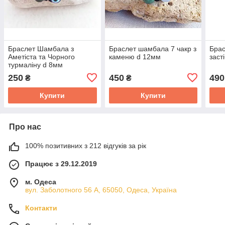
Браслет Шамбала з
Браслет шамбала 7 чакр з
Брас
Аметіста та Чорного
каменю d 12мм
заст
турмаліну d 8мм
250
450
490
₴
₴
Купити
Купити
Про нас
100% позитивних з 212 відгуків за рік
Працює з 29.12.2019
м. Одеса
вул. Заболотного 56 А, 65050, Одеса, Україна
Контакти