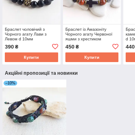
Браслет чоловічий з
Браслет із Амазоніту
Брас
Чорного агату Лави з
Чорного агату Червоної
каме
Левом d 10мм
яшми з хрестиком
d 10
подвійний d 8мм
390
450
440
₴
₴
Купити
Купити
Акційні пропозиції та новинки
–10%