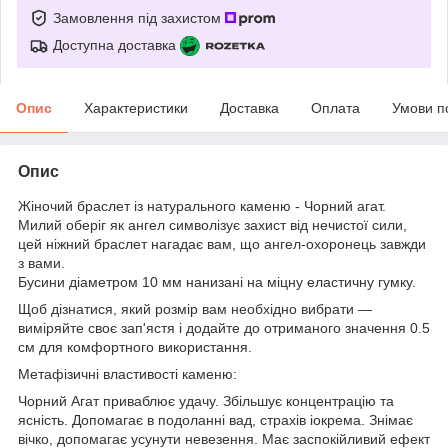
Замовлення під захистом
Доступна доставка
Опис
Характеристики
Доставка
Оплата
Умови п
Опис
Жіночий браслет із натурального каменю - Чорний агат.
Милий оберіг як ангел символізує захист від нечистої сили,
цей ніжний браслет нагадає вам, що ангел-охоронець завжди
з вами.
Бусини діаметром 10 мм нанизані на міцну еластичну гумку.
Щоб дізнатися, який розмір вам необхідно вибрати —
виміряйте своє зап'ястя і додайте до отриманого значення 0.5
см для комфортного використання.
Метафізичні властивості каменю:
Чорний Агат приваблює удачу. Збільшує концентрацію та
ясність. Допомагає в подоланні вад, страхів іокрема. Знімає
вічко, допомагає усунути невезення. Має заспокійливий ефект