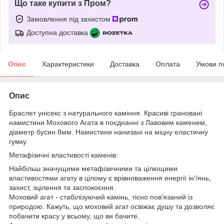
Що таке купити з Пром?
Замовлення під захистом
Доступна доставка
Опис
Характеристики
Доставка
Оплата
Умови п
Опис
Браслет унісекс з натурального каміння. Красиві грановані
намистини Мохового Агата в поєднанні з Лавовим каменем,
діаметр бусин 8мм. Намистини нанизані на міцну еластичну
гумку.
Метафізичні властивості каменів:
Найбільш значущими метафізичними та цілющими
властивостями агату в цілому є врівноваження енергії ін'/янь,
захист, зцілення та заспокоєння.
Моховий агат - стабілізуючий камінь, тісно пов'язаний із
природою. Кажуть, що моховий агат освіжає душу та дозволяє
побачити красу у всьому, що ви бачите.