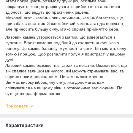
Агати покращують розумову функцію, оскільки вони
покращують концентрацію уваги. сприйняття та аналітичні
здібності, що ведуть до практичних рішень.
Моховий агат - камінь нових починань, камінь багатства, що
приваблює достаток. Заспокійливий камінь агат діє повільно,
але приносить більшу силу, м'яко сприяє прийняттю себе.
Лавовий камінь утворюється з магми, що вивергається з
вулканів. Ефект каменю подібний до сходження фенікса з
попелу. Це камінь балансу, мужності та сили. Він містить силу
вогню і працює, щоб розпалити полум'я пристрасті у вашому
дусі.
Лавовий камінь розсіює гнів, страх та негатив. Вважається, що
він спалює залишки минулого, які можуть стримувати вас, та
сприяє новим починанням. Це камінь заземлення.
Він має високу вібраційну силу, яка допомагає вам
спілкуватися на вищому рівні з оточуючими вас людьми. По
суті це тверда форма вогню.
Приховати
Характеристики