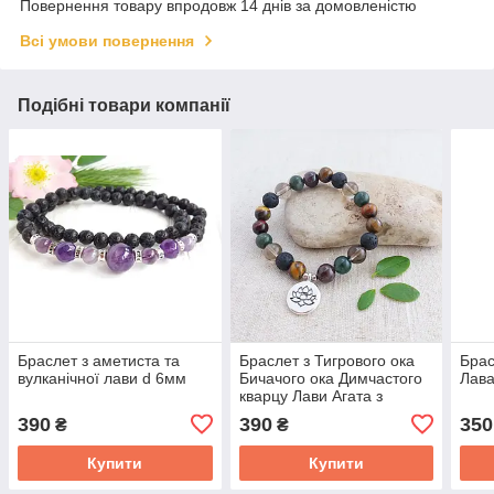
Повернення товару впродовж 14 днів за домовленістю
Всі умови повернення
Подібні товари компанії
Браслет з аметиста та
Браслет з Тигрового ока
Брас
вулканічної лави d 6мм
Бичачого ока Димчастого
Лава
кварцу Лави Агата з
підвіскою Лотос d 8мм
390
390
350
₴
₴
Купити
Купити