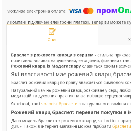
У компанії підключені електронні платежі. Тепер ви можете к
Опис
Х
Браслет з рожевого кварцу з серцем
- стильна прикрас
позитивно впливає на душевний, емоційний, фізичний стан
Рожевий кварц із Мадагаскару
славиться своїм насичен
Які властивості має рожевий кварц брасле
Браслет рожевий кварц по праву вважається символом кохан
Натуральний камінь рожевий кварц розкриває у серці любов
медитацій та духовних практик на активізацію серцевої чакр
Як жіночі, так і
чоловічі браслети
з натурального каміння є 
Рожевий кварц браслет: переваги покупки в і
Дана модель браслета з рожевого кварцу, як і всі інші пр
guru». Також в інтернет-магазині можна підібрати
браслети