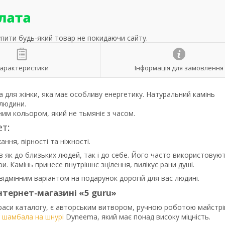
упити будь-який товар не покидаючи сайту.
арактеристики
Інформація для замовлення
а для жінки, яка має особливу енергетику. Натуральний камінь
 людини.
им кольором, який не тьмяніє з часом.
т:
ня, вірності та ніжності.
 як до близьких людей, так і до себе. Його часто використовую
и. Камінь принесе внутрішнє зцілення, вилікує рани душі.
відмінним варіантом на подарунок дорогій для вас людині.
нтернет-магазині «5 guru»
икраси каталогу, є авторським витвором, ручною роботою майстрі
 шамбала на шнурі
Dyneema, який має понад високу міцність.