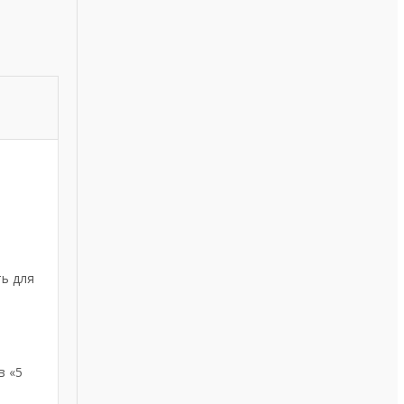
ть для
в «5