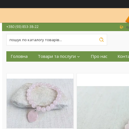
+380 (93) 853-38-22
в
Головна
Товари та послуги
Про нас
Конт