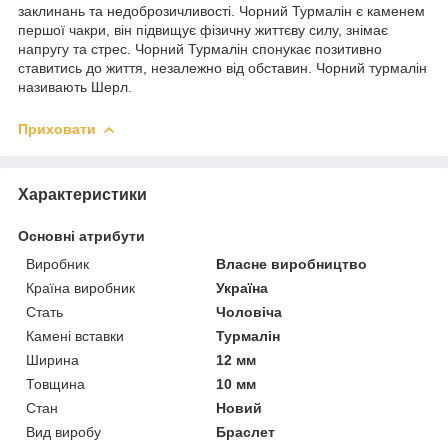
заклинань та недоброзичливості. Чорний Турмалін є каменем
першої чакри, він підвищує фізичну життєву силу, знімає
напругу та стрес. Чорний Турмалін спонукає позитивно
ставитись до життя, незалежно від обставин. Чорний турмалін
називають Шерл.
Приховати
Характеристики
Основні атрибути
Виробник
Власне виробництво
Країна виробник
Україна
Стать
Чоловіча
Камені вставки
Турмалін
Ширина
12 мм
Товщина
10 мм
Стан
Новий
Вид виробу
Браслет