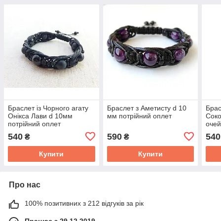
Браслет із Чорного агату
Браслет з Аметисту d 10
Брас
Онікса Лави d 10мм
мм потрійний оплет
Соко
потрійний оплет
очей
опле
540
590
540
₴
₴
Купити
Купити
Про нас
100% позитивних з 212 відгуків за рік
Працює з 29.12.2019