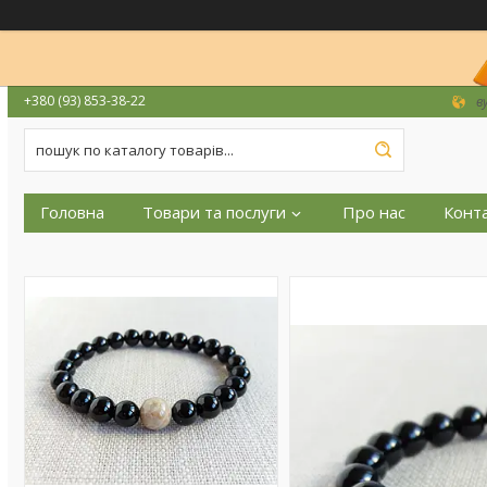
+380 (93) 853-38-22
в
Головна
Товари та послуги
Про нас
Конт