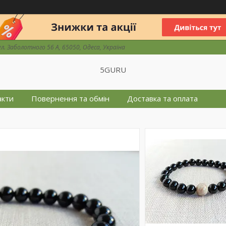
ул. Заболотного 56 А, 65050, Одеса, Україна
5GURU
акти
Повернення та обмін
Доставка та оплата