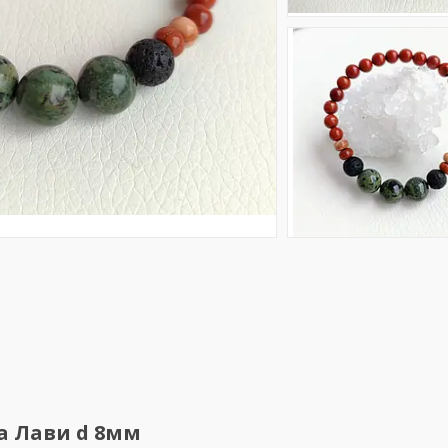
а Лави d 8мм