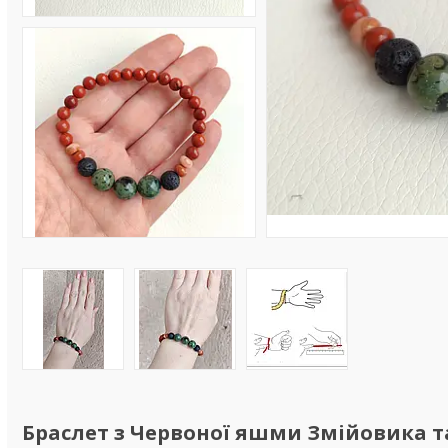
Браслет з Червоної яшми Змійовика т