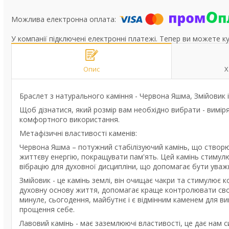
У компанії підключені електронні платежі. Тепер ви можете к
Опис
Х
Браслет з натурального каміння - Червона Яшма, Змійовик і
Щоб дізнатися, який розмір вам необхідно вибрати - виміря
комфортного використання.
Метафізичні властивості каменів:
Червона Яшма – потужний стабілізуючий камінь, що створ
життєву енергію, покращувати пам'ять. Цей камінь стимулю
вібрацію для духовної дисципліни, що допомагає бути уважн
Змійовик - це камінь землі, він очищає чакри та стимулює к
духовну основу життя, допомагає краще контролювати своє
минуле, сьогодення, майбутнє і є відмінним каменем для в
прощення себе.
Лавовий камінь - має заземлюючі властивості, це дає нам си