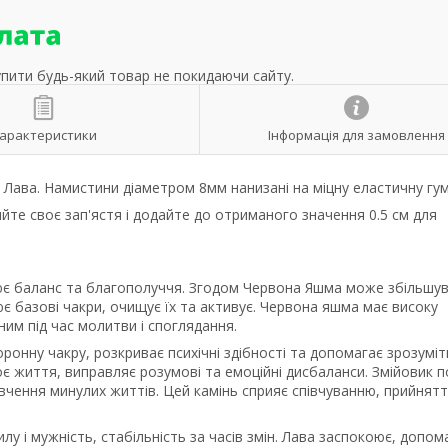
упити будь-який товар не покидаючи сайту.
арактеристики
Інформація для замовлення
 Лава. Намистини діаметром 8мм нанизані на міцну еластичну гум
йте своє зап'ястя і додайте до отриманого значення 0.5 см для
ює баланс та благополуччя. Згодом Червона Яшма може збільшу
є базові чакри, очищує їх та активує. Червона яшма має високу
им під час молитви і споглядання.
оронну чакру, розкриває психічні здібності та допомагає зрозуміт
 життя, виправляє розумові та емоційні дисбаланси. Змійовик п
ивчення минулих життів. Цей камінь сприяє співчуванню, прийнят
лу і мужність, стабільність за часів змін. Лава заспокоює, допом