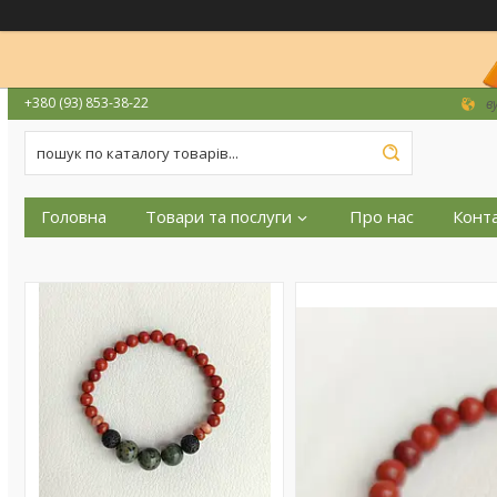
+380 (93) 853-38-22
в
Головна
Товари та послуги
Про нас
Конт