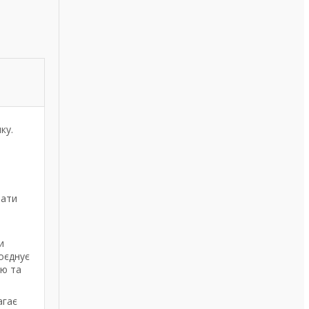
ку.
вати
и
оєднує
тю та
агає