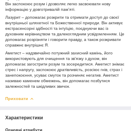
Він заспокоює розум і дозволяє легко засвоювати нову
інформацію у довготривалій пам'яті.
Лазурит – допомагає розкрити та отримати доступ до своєї
внутрішньої шляхетної та Божественної природи. Він активує
екстрасенсорні здібності та інтуїцію, поєднуючи вас із
духовним керівництвом та далекоглядним усвідомленням. Це
допомагає розрізняти і говорити правду, а також розкривати
справжнє внутрішнє Я.
Аметист – надзвичайно потужний захисний камінь, його
використовують для очищення та зв'язку з духом, він
допомагає загострити розум та зосередитися. Аметист знімає
стрес і напругу, заспокоює дратівливість, розсіює гнів, страх і
занепокоєння, усуває смуток та розчиняє негатив. Аметист
називаю каменем обмежень, він допомагає позбутися
залежностей та шкідливих звичок.
Приховати
Характеристики
Основні атрибути