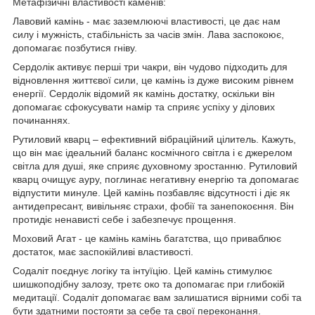
Метафізичні властивості каменів:
Лавовий камінь - має заземлюючі властивості, це дає нам
силу і мужність, стабільність за часів змін. Лава заспокоює,
допомагає позбутися гніву.
Сердолік активує перші три чакри, він чудово підходить для
відновлення життєвої сили, це камінь із дуже високим рівнем
енергії. Сердолік відомий як камінь достатку, оскільки він
допомагає сфокусувати намір та сприяє успіху у ділових
починаннях.
Рутиловий кварц – ефективний вібраційний цілитель. Кажуть,
що він має ідеальний баланс космічного світла і є джерелом
світла для душі, яке сприяє духовному зростанню. Рутиловий
кварц очищує ауру, поглинає негативну енергію та допомагає
відпустити минуле. Цей камінь позбавляє відсутності і діє як
антидепресант, вивільняє страхи, фобії та занепокоєння. Він
протидіє ненависті себе і забезпечує прощення.
Моховий Агат - це камінь камінь багатства, що приваблює
достаток, має заспокійливі властивості.
Содаліт поєднує логіку та інтуїцію. Цей камінь стимулює
шишкоподібну залозу, третє око та допомагає при глибокій
медитації. Содаліт допомагає вам залишатися вірними собі та
бути здатними постояти за себе та свої переконання.