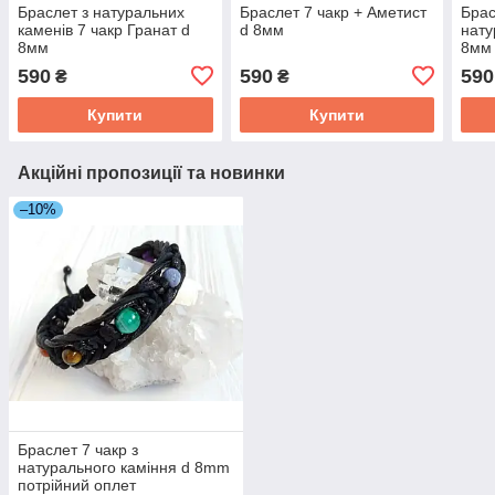
Браслет з натуральних
Браслет 7 чакр + Аметист
Брас
каменів 7 чакр Гранат d
d 8мм
нату
8мм
8мм
590
590
590
₴
₴
Купити
Купити
Акційні пропозиції та новинки
–10%
Браслет 7 чакр з
натурального каміння d 8mm
потрійний оплет