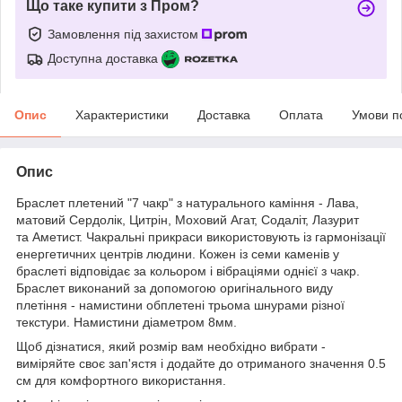
Що таке купити з Пром?
Замовлення під захистом
Доступна доставка
Опис
Характеристики
Доставка
Оплата
Умови п
Опис
Браслет плетений "7 чакр" з натурального каміння - Лава,
матовий Сердолік, Цитрін, Моховий Агат, Содаліт, Лазурит
та Аметист. Чакральні прикраси використовують із гармонізації
енергетичних центрів людини. Кожен із семи каменів у
браслеті відповідає за кольором і вібраціями однієї з чакр.
Браслет виконаний за допомогою оригінального виду
плетіння - намистини обплетені трьома шнурами різної
текстури. Намистини діаметром 8мм.
Щоб дізнатися, який розмір вам необхідно вибрати -
виміряйте своє зап'ястя і додайте до отриманого значення 0.5
см для комфортного використання.