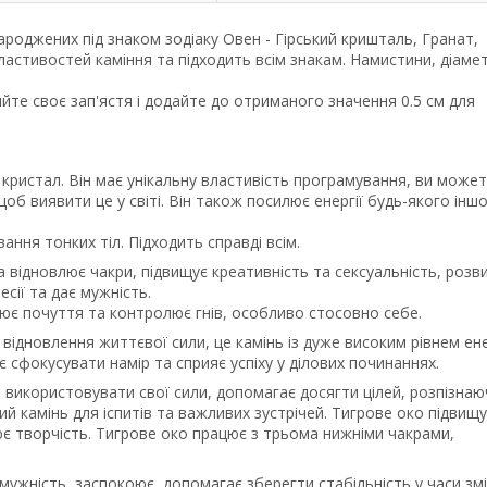
ароджених під знаком зодіаку Овен - Гірський кришталь, Гранат,
ластивостей каміння та підходить всім знакам. Намистини, діаме
йте своє зап'ястя і додайте до отриманого значення 0.5 см для
кристал. Він має унікальну властивість програмування, ви може
об виявити це у світі. Він також посилює енергії будь-якого інш
вання тонких тіл. Підходить справді всім.
та відновлює чакри, підвищує креативність та сексуальність, розв
есії та дає мужність.
ює почуття та контролює гнів, особливо стосовно себе.
 відновлення життєвої сили, це камінь із дуже високим рівнем енер
є сфокусувати намір та сприяє успіху у ділових починаннях.
но використовувати свої сили, допомагає досягти цілей, розпізнаю
вий камінь для іспитів та важливих зустрічей. Тигрове око підвищ
є творчість. Тигрове око працює з трьома нижніми чакрами,
 мужність, заспокоює, допомагає зберегти стабільність у часи змі