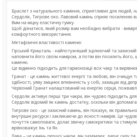
Браслет з натурального каміння, сприятливих для людей, н
Сердолік, Тигрове око. Лавовий камінь сприяє посиленню в
8мм на міцну еластичну гумку.
Щоб дізнатися, який розмір вам необхідно вибрати - виміря
комфортного використання.
Метафізичні властивості каменю:
Гірський Кришталь - найпотужніший зцілюючий та захисний 
наповнити його своїм наміром, а потім він посилить його, щ
каменю.
Це відмінно підходить для гармонізації всіх чакр та вирівню
Гранат - це камінь життєвої енергії та любові, він очищує 
здібності, уяву зміцнює впевненість у собі, захищає від депр
Червоний Гранат налаштований на енергію серця, пожвавл
Сердолік активує перші три чакри, він чудово підходить для
Сердолік відомий як камінь достатку, оскільки він допомага
Тигрове око - це захисний камінь, він показує, як правиль
внутрішні ресурси і закликаючи до ясності намірів. Це чудо
почуття самоповаги, долає звичку самокритики та стимулю
врівноважує Інь та Ян.
Лава – це камінь першої чакри, він заземлює, дарує силу та