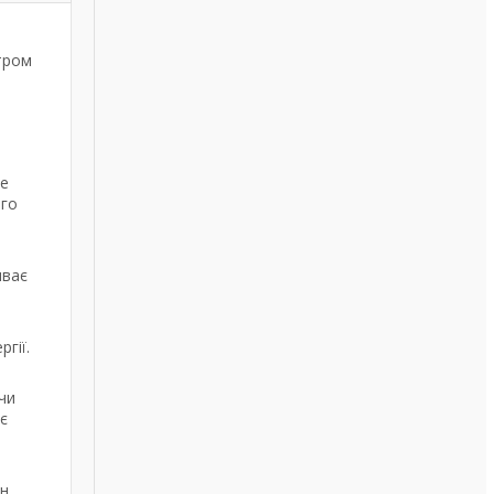
тром
те
ого
иває
гії.
чи
ує
н,