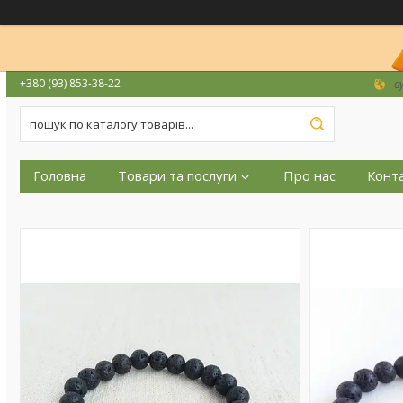
+380 (93) 853-38-22
в
Головна
Товари та послуги
Про нас
Конт