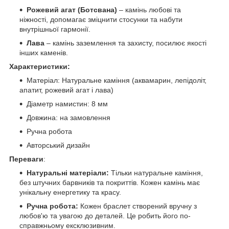
Рожевий агат (Ботсвана)
– камінь любові та
ніжності, допомагає зміцнити стосунки та набути
внутрішньої гармонії.
Лава
– камінь заземлення та захисту, посилює якості
інших каменів.
Характеристики:
Матеріал: Натуральне каміння (аквамарин, лепідоліт,
апатит, рожевий агат і лава)
Діаметр намистин: 8 мм
Довжина: на замовлення
Ручна робота
Авторський дизайн ​​​
Переваги
:
Натуральні матеріали:
Тільки натуральне каміння,
без штучних барвників та покриттів. Кожен камінь має
унікальну енергетику та красу.
Ручна робота:
Кожен браслет створений вручну з
любов'ю та увагою до деталей. Це робить його по-
справжньому ексклюзивним.