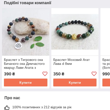
Подібні товари компанії
Браслет з Тигрового ока
Браслет Моховий Агат
Брас
Бичачого ока Димчастого
Лава d 8мм
та р
кварцу Лави Агата з
(Бот
підвіскою Лотос d 8мм
390
350
990
₴
₴
Купити
Купити
Про нас
100% позитивних з 212 відгуків за рік