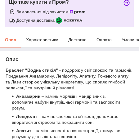
Що таке купити з Пром?
Замовлення під захистом
Доступна доставка
Опис
Характеристики
Доставка
Оплата
Умови п
Опис
Браслет "Водна стихія"
- подорож у світ спокою та гармонії.
Поєднання Аквамарину, Лепідоліту, Апатиту, Рожевого агату
та Лави створює унікальну енергетику, що сприяє глибокій
релаксації та внутрішній рівновазі.
Аквамарин
– камінь моряків і мандрівників,
допомагає набути внутрішньої гармонії та заспокоїти
розум.
Лепідоліт
– камінь спокою та м'якості, допомагає
впоратися зі стресом та покращити сон.
Апатит
– камінь ясності та концентрації, стимулює
розумову діяльність та творчість.