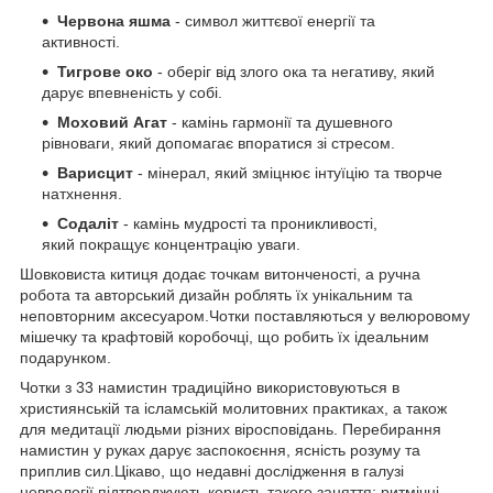
Червона яшма
- символ життєвої енергії та
активності.
Тигрове око
- оберіг від злого ока та негативу, який
дарує впевненість у собі.
Моховий Агат
- камінь гармонії та душевного
рівноваги, який допомагає впоратися зі стресом.
Варисцит
- мінерал, який зміцнює інтуїцію та творче
натхнення.
Содаліт
- камінь мудрості та проникливості,
який покращує концентрацію уваги.
Шовковиста китиця додає точкам витонченості, а ручна
робота та авторський дизайн роблять їх унікальним та
неповторним аксесуаром.Чотки поставляються у велюровому
мішечку та крафтовій коробочці, що робить їх ідеальним
подарунком.
Чотки з 33 намистин традиційно використовуються в
християнській та ісламській молитовних практиках, а також
для медитації людьми різних віросповідань. Перебирання
намистин у руках дарує заспокоєння, ясність розуму та
приплив сил.Цікаво, що недавні дослідження в галузі
неврології підтверджують користь такого заняття: ритмічні