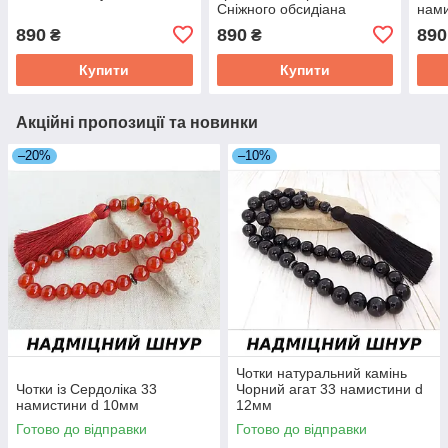
Сніжного обсидіана
нами
Содаліта d 10мм
890
890
890
₴
₴
Купити
Купити
Акційні пропозиції та новинки
–20%
–10%
Чотки натуральний камінь
Чотки із Сердоліка 33
Чорний агат 33 намистини d
намистини d 10мм
12мм
Готово до відправки
Готово до відправки