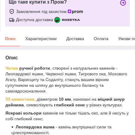
Що таке купити з Пром?
Замовлення під захистом
Доступна доставка
Опис
Характеристики
Доставка
Оплата
Умови п
Опис
Чотки
ручної роботи
, створені з натуральних каменів -
Леопардової яшми, Червоної яшми, Тигрового ока, Мохового
Агату, Варисциту та Содаліту, стануть вашим вірним
супутником на шляху до внутрішнього балансу та
самовдосконалення.
33 намистини
, діаметром
10 мм
, нанизані на
міцний шнур
дейнима
, символізують
глибокий сенс
у різних культурах.
Яскраві кольори
каменів не тільки тішать око, але й несуть у
собі глибокий сенс:
Леопардова яшма
- камінь внутрішньої сили та
цілеспрямованості.