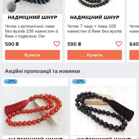
Чотки з вулканічної лави
Чотки 7 чакр + лава 108
Чотк
без вузлів 108 намистин d
намистин d 8мм без вузлів
нами
8мм з підвіскою Ом
590
590
640
₴
₴
Купити
Купити
Акційні пропозиції та новинки
–20%
–10%