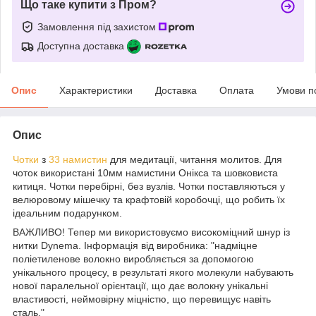
Що таке купити з Пром?
Замовлення під захистом
Доступна доставка
Опис
Характеристики
Доставка
Оплата
Умови п
Опис
Чотки
з
33 намистин
для медитації, читання молитов. Для
чоток використані 10мм намистини Онікса та шовковиста
китиця. Чотки перебірні, без вузлів. Чотки поставляються у
велюровому мішечку та крафтовій коробочці, що робить їх
ідеальним подарунком.
ВАЖЛИВО! Тепер ми використовуємо високоміцний шнур із
нитки Dynema. Інформація від виробника: "надміцне
поліетиленове волокно виробляється за допомогою
унікального процесу, в результаті якого молекули набувають
нової паралельної орієнтації, що дає волокну унікальні
властивості, неймовірну міцністю, що перевищує навіть
сталь."