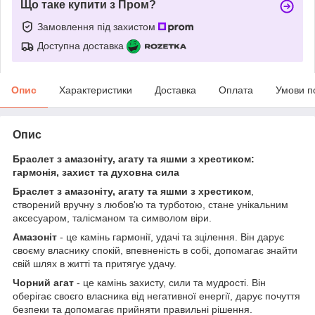
Що таке купити з Пром?
Замовлення під захистом
Доступна доставка
Опис
Характеристики
Доставка
Оплата
Умови п
Опис
Браслет з амазоніту, агату та яшми з хрестиком:
гармонія, захист та духовна сила
Браслет з амазоніту, агату та яшми з хрестиком
,
створений вручну з любов'ю та турботою, стане унікальним
аксесуаром, талісманом та символом віри.
Амазоніт
- це камінь гармонії, удачі та зцілення. Він дарує
своєму власнику спокій, впевненість в собі, допомагає знайти
свій шлях в житті та притягує удачу.
Чорний агат
- це камінь захисту, сили та мудрості. Він
оберігає своєго власника від негативної енергії, дарує почуття
безпеки та допомагає прийняти правильні рішення.