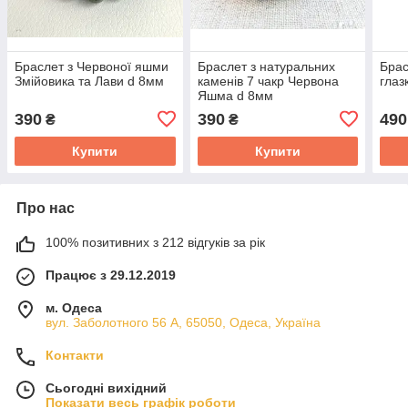
Браслет з Червоної яшми
Браслет з натуральних
Брас
Змійовика та Лави d 8мм
каменів 7 чакр Червона
глаз
Яшма d 8мм
390
390
490
₴
₴
Купити
Купити
Про нас
100% позитивних з 212 відгуків за рік
Працює з 29.12.2019
м. Одеса
вул. Заболотного 56 А, 65050, Одеса, Україна
Контакти
Сьогодні вихідний
Показати весь графік роботи