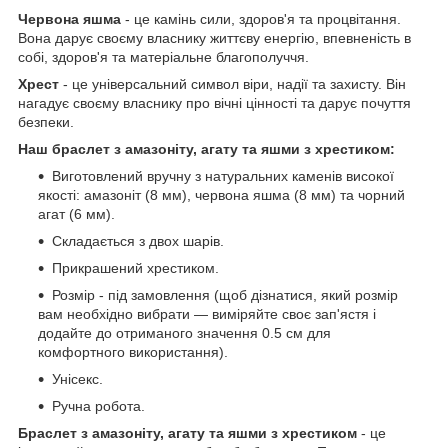
Червона яшма
- це камінь сили, здоров'я та процвітання.
Вона дарує своєму власнику життєву енергію, впевненість в
собі, здоров'я та матеріальне благополуччя.
Хрест
- це універсальний символ віри, надії та захисту. Він
нагадує своєму власнику про вічні цінності та дарує почуття
безпеки.
Наш браслет з амазоніту, агату та яшми з хрестиком:
Виготовлений вручну з натуральних каменів високої
якості: амазоніт (8 мм), червона яшма (8 мм) та чорний
агат (6 мм).
Складається з двох шарів.
Прикрашений хрестиком.
Розмір - під замовлення (щоб дізнатися, який розмір
вам необхідно вибрати — виміряйте своє зап'ястя і
додайте до отриманого значення 0.5 см для
комфортного використання).
Унісекс.
Ручна робота.
Браслет з амазоніту, агату та яшми з хрестиком
- це